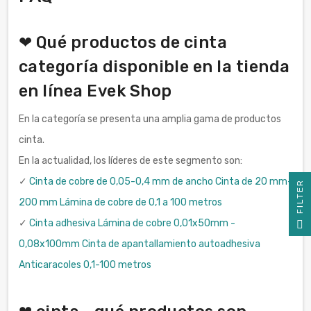
❤ Qué productos de cinta
categoría disponible en la tienda
en línea Evek Shop
En la categoría se presenta una amplia gama de productos
cinta.
En la actualidad, los líderes de este segmento son:
✓
Cinta de cobre de 0,05-0,4 mm de ancho Cinta de 20 mm-
R
200 mm Lámina de cobre de 0,1 a 100 metros
F
I
L
T
E
✓
Cinta adhesiva Lámina de cobre 0,01x50mm -
0,08x100mm Cinta de apantallamiento autoadhesiva
Anticaracoles 0,1-100 metros