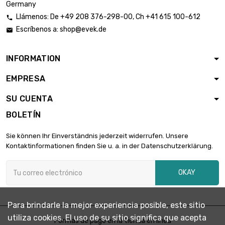
Germany
Llámenos:
De
+49 208 376-298-00
, Ch
+41 615 100-612

Escríbenos a:
shop@evek.de

INFORMATION
EMPRESA
SU CUENTA
BOLETÍN
Sie können Ihr Einverständnis jederzeit widerrufen. Unsere
Kontaktinformationen finden Sie u. a. in der Datenschutzerklärung.
OKAY
Para brindarle la mejor experiencia posible, este sitio
utiliza cookies. El uso de su sitio significa que acepta
Formas de pago en la tienda en línea