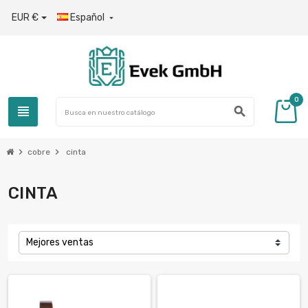
EUR €
Español

0
view_headline
search
chevron_right
chevron_right
cobre
cinta
CINTA
Mejores ventas