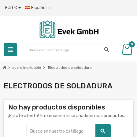
EUR €
Español

0
view_headline
search
chevron_right
chevron_right
acero inoxidable
Electrodos de soldadura
ELECTRODOS DE SOLDADURA
No hay productos disponibles
¡Estate atento! Próximamente se añadirán más productos.
search