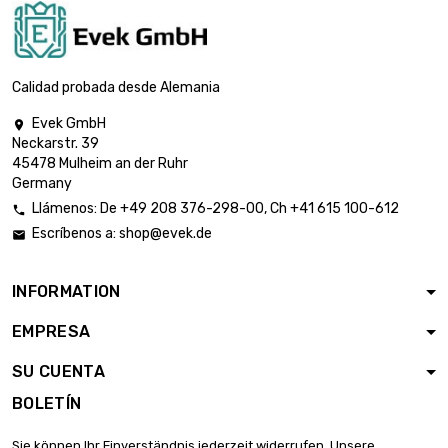
Calidad probada desde Alemania
Evek GmbH

Neckarstr. 39
45478 Mulheim an der Ruhr
Germany
Llámenos:
De
+49 208 376-298-00
, Ch
+41 615 100-612

Escríbenos a:
shop@evek.de

INFORMATION
EMPRESA
SU CUENTA
BOLETÍN
Sie können Ihr Einverständnis jederzeit widerrufen. Unsere