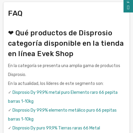
F
I
L
T
E
FAQ
❤ Qué productos de Disprosio
categoría disponible en la tienda
en línea Evek Shop
En la categoría se presenta una amplia gama de productos
Disprosio.
En la actualidad, los líderes de este segmento son:
✓
Disprosio Dy 99,9% metal puro Elemento raro 66 pepita
barras 1-10kg
✓
Disprosio Dy 99,9% elemento metálico puro 66 pepitas
barras 1-10kg
✓
Disprosio Dy puro 99,9% Tierras raras 66 Metal