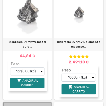
Disprosio Dy 99,9% metal
Disprosio Dy 99,9% elemento
puro...
metálico...
44,84 €
2.491,18 €
Peso
Peso

AÑADIR AL
CARRITO

AÑADIR AL
CARRITO