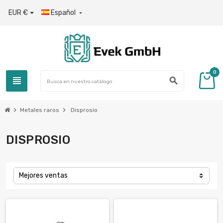
EUR €
Español

0
view_headline
search
chevron_right
chevron_right
Metales raros
Disprosio
DISPROSIO
Mejores ventas