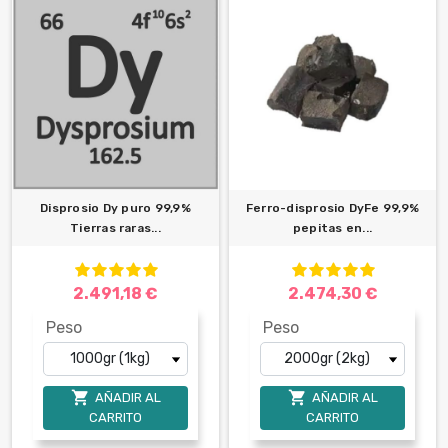
Disprosio Dy puro 99,9%
Ferro-disprosio DyFe 99,9%
Tierras raras...
pepitas en...
2.491,18 €
2.474,30 €
Peso
Peso


AÑADIR AL
AÑADIR AL
CARRITO
CARRITO