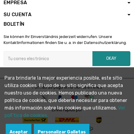
EMPRESA
SU CUENTA
BOLETÍN
Sie können Ihr Einverständnis jederzeit widerrufen. Unsere
Kontaktinformationen finden Sie u. a. in der Datenschutzerklärung.
OKAY
Para brindarle la mejor experiencia posible, este sitio
utiliza cookies. El uso de su sitio significa que acepta
Formas de pago en la tienda en línea
nuestro uso de cookies. Hemos publicado una nueva
política de cookies, que debería necesitar para obtener
más información sobre las cookies que utilizamos.
Ver
Envío rápido por
polГ­tica de cookies.
Aceptar
Personalizar Galletas