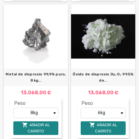
Metal de disprosio 99,9% puro,
Óxido de disprosio Dy₂O₃ 99.5%
8 kg...
de...
13.068,00 €
13.068,00 €
Peso
Peso


AÑADIR AL
AÑADIR AL
CARRITO
CARRITO