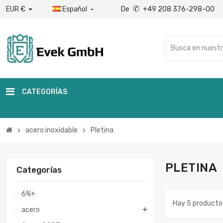
✆
EUR €
Español
De
+49 208 376-298-00

CATEGORÍAS
acero inoxidable
Pletina
chevron_right
chevron_right
PLETINA
Categorías
6%+
Hay 5 producto
acero