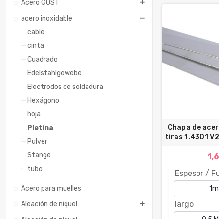
Acero GOST
acero inoxidable
cable
cinta
Cuadrado
Edelstahlgewebe
Electrodos de soldadura
Hexágono
hoja
Chapa de acer
Pletina
tiras 1.4301 V2
Pulver
Stange
1,
tubo
Espesor / F
Acero para muelles
largo
Aleación de niquel