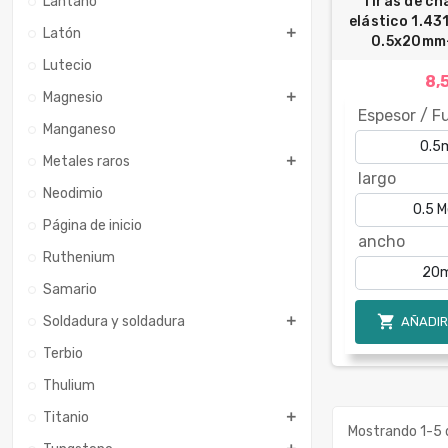
Lantano
Tiras de ch
elástico 1.43
Latón
0.5x20mm
Lutecio
8,
Magnesio
Espesor / F
Manganeso
Metales raros
largo
Neodimio
Página de inicio
ancho
Ruthenium
Samario

Soldadura y soldadura
AÑADIR
Terbio
Thulium
Titanio
Mostrando 1-5 d