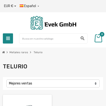
EUR €
Español

0
view_headline
search
chevron_right
chevron_right
Metales raros
Telurio
TELURIO
Mejores ventas