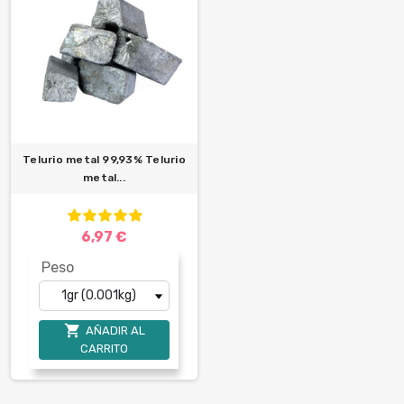
Telurio metal 99,93% Telurio
metal...
6,97 €
Peso

AÑADIR AL
CARRITO