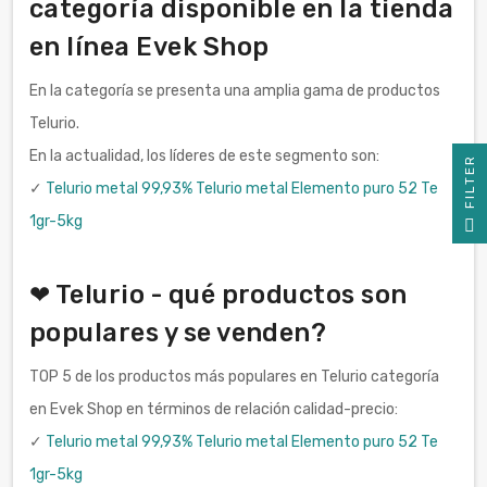
categoría disponible en la tienda
en línea Evek Shop
En la categoría se presenta una amplia gama de productos
Telurio.
En la actualidad, los líderes de este segmento son:
R
✓
Telurio metal 99,93% Telurio metal Elemento puro 52 Te
F
I
L
T
E
1gr-5kg
❤ Telurio - qué productos son
populares y se venden?
TOP 5 de los productos más populares en Telurio categoría
en Evek Shop en términos de relación calidad-precio:
✓
Telurio metal 99,93% Telurio metal Elemento puro 52 Te
1gr-5kg