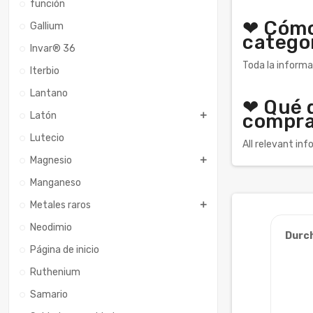
función
❤ Cómo
Gallium
catego
Invar® 36
Toda la informa
Iterbio
Lantano
❤ Qué 
Latón
compra
Lutecio
All relevant in
Magnesio
Manganeso
Metales raros
Neodimio
Durc
Página de inicio
Ruthenium
Samario