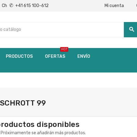
✆
Mi cuenta
Ch
+41 615 100-612
search
HOT
PRODUCTOS
OFERTAS
ENVÍO
 SCHROTT 99
productos disponibles
! Próximamente se añadirán más productos.