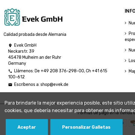
INF
Nu
Pr
Calidad probada desde Alemania
espec
Evek GmbH

Nu
Neckarstr. 39
45478 Mulheim an der Ruhr
Lo
Germany
Llámenos:
De
+49 208 376-298-00
, Ch
+41 615
Map

100-612
Escríbenos a:
shop@evek.de

Para brindarle la mejor experiencia posible, este sitio uti
cookies, que debería necesitar para obtener más informac
Formas de pago en la tienda e
Aceptar
Personalizar Galletas