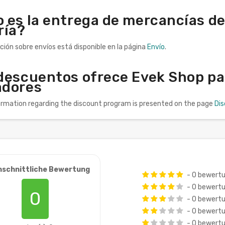
 es la entrega de mercancías de
ría?
ción sobre envíos está disponible en la página
Envío
.
descuentos ofrece Evek Shop pa
dores
formation regarding the discount program is presented on the page
Di
hschnittliche Bewertung
- 0 bewert
- 0 bewert
0
- 0 bewert
- 0 bewert
- 0 bewert