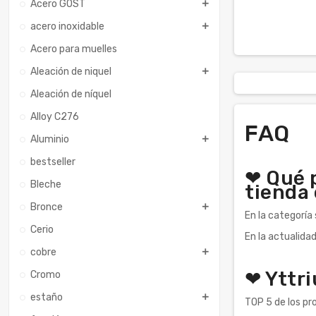
Acero GOST
acero inoxidable
Acero para muelles
Aleación de niquel
Aleación de níquel
Alloy C276
FAQ
Aluminio
bestseller
❤ Qué p
Bleche
tienda 
Bronce
En la categoría
Cerio
En la actualida
cobre
❤ Yttr
Cromo
estaño
TOP 5 de los pr