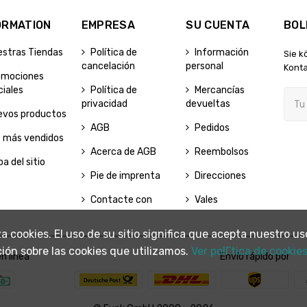
ORMATION
EMPRESA
SU CUENTA
BOL
estras Tiendas
Política de
Información
Sie k
cancelación
personal
Konta
omociones
iales
Política de
Mercancías
privacidad
devueltas
evos productos
AGB
Pedidos
s más vendidos
Acerca de AGB
Reembolsos
a del sitio
Pie de imprenta
Direcciones
Contacte con
Vales
liza cookies. El uso de su sitio significa que acepta nuestro
ión sobre las cookies que utilizamos.
Ver polГ­tica de cookies
n línea
Envío rápido por