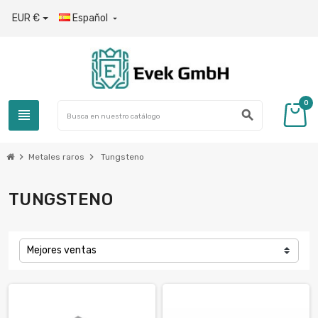
EUR €
Español

0
view_headline
search
chevron_right
chevron_right
Metales raros
Tungsteno
TUNGSTENO
Mejores ventas