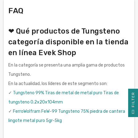
FAQ
❤ Qué productos de Tungsteno
categoría disponible en la tienda
en línea Evek Shop
En la categoría se presenta una amplia gama de productos
Tungsteno.
En la actualidad, los líderes de este segmento son:
✓
Tungsteno 99% Tiras de metal de metal puro Tiras de
R
tungsteno 0.2x20x104mm
F
I
L
T
E
✓
FerroWolfram FeW-99 Tungsteno 75% piedra de cantera
lingote metal puro 5gr-5kg