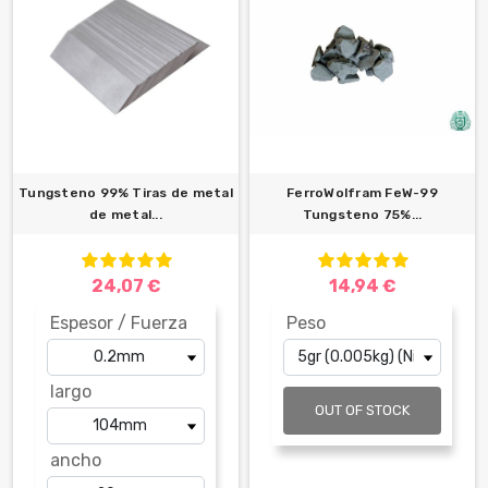
Tungsteno 99% Tiras de metal
FerroWolfram FeW-99
de metal...
Tungsteno 75%...
24,07 €
14,94 €
Espesor / Fuerza
Peso
largo
OUT OF STOCK
ancho