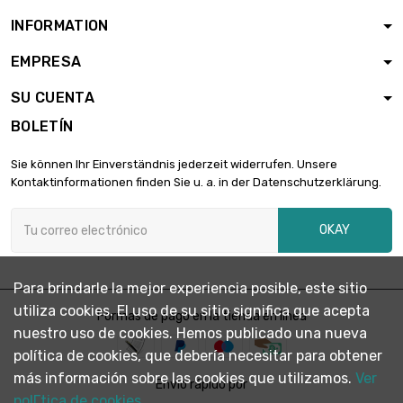
0.01mm
INFORMATION
largo : 0.1 Meter
EMPRESA
ancho : 100mm

6,00 €
Espesor / Fuerza :
SU CUENTA
0.01mm
BOLETÍN
largo : 0.2 Meter
ancho : 100mm

6,00 €
Sie können Ihr Einverständnis jederzeit widerrufen. Unsere
Espesor / Fuerza :
Kontaktinformationen finden Sie u. a. in der Datenschutzerklärung.
0.01mm
largo : 0.3 Meter
OKAY
ancho : 100mm

8,03 €
Espesor / Fuerza :
0.01mm
Para brindarle la mejor experiencia posible, este sitio
largo : 0.4 Meter
utiliza cookies. El uso de su sitio significa que acepta
ancho : 100mm
Formas de pago en la tienda en línea

10,72 €
nuestro uso de cookies. Hemos publicado una nueva
Espesor / Fuerza :
0.01mm
política de cookies, que debería necesitar para obtener
más información sobre las cookies que utilizamos.
Ver
largo : 0.5 Meter
Envío rápido por
ancho : 100mm
polГ­tica de cookies.