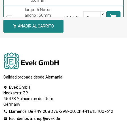
0.01mm
largo : 5 Meter
ancho : 50mm

42,86 €
Espesor / Fuerza :
AÑADIR AL CARRITO

0.01mm
largo : 10 Meter
ancho : 50mm

75,00 €
Espesor / Fuerza :
0.01mm
largo : 25 Meter
ancho : 50mm

160,71 €
Espesor / Fuerza :
Calidad probada desde Alemania
0.01mm
Evek GmbH

largo : 50 Meter
Neckarstr. 39
ancho : 50mm

267,85 €
45478 Mulheim an der Ruhr
Espesor / Fuerza :
Germany
0.01mm
Llámenos:
De
+49 208 376-298-00
, Ch
+41 615 100-612

largo : 100 Meter
Escríbenos a:
shop@evek.de

ancho : 50mm

524,98 €
Espesor / Fuerza :