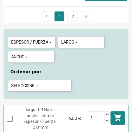


1
2
ESPESOR / FUERZA
LARGO


ANCHO

Ordenar por:
SELECCIONE

largo : 0.1 Meter
ancho : 50mm

6,00 €
Espesor / Fuerza :
0.01mm