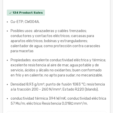
134 Product Sales
check
Cu-ETP; CW004A.
Posibles usos: abrazaderas y cables trenzados;
conductores y contactos eléctricos; carcasas para
aparatos eléctricos; bobinas y estranguladores;
calentador de agua; como protección contra caracoles
para macetas
Propiedades: excelente conductividad eléctrica y térmica;
excelente resistencia al aire de mar, agua potable y de
servicio, ácidos y álcalis no oxidantes; buen conformado
en frío y en caliente; no apto para sudar; no mecanizable.
Densidad ‎8,93 g/cm³; punto de fusión 1083 °C; resistencia
a la tracción 200 - 260 N/mm²; Estado R220 (blando).
conductividad térmica 394 W/mK; conductividad eléctrica
57 Ms/m; eléctrico Resistencia 0,018Ω mm²/m.