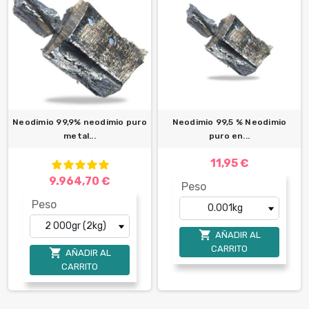
Neodimio 99,9% neodimio puro
Neodimio 99,5 % Neodimio
metal...
puro en...
11,95 €
9.964,70 €
Peso
Peso

AÑADIR AL
CARRITO

AÑADIR AL
CARRITO