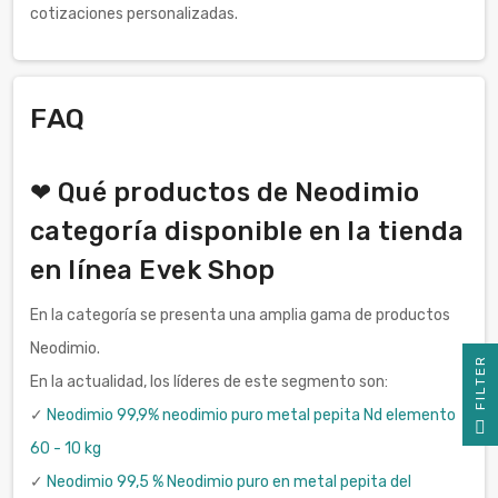
cotizaciones personalizadas.
FAQ
❤ Qué productos de Neodimio
categoría disponible en la tienda
en línea Evek Shop
En la categoría se presenta una amplia gama de productos
Neodimio.
R
En la actualidad, los líderes de este segmento son:
✓
Neodimio 99,9% neodimio puro metal pepita Nd elemento
F
I
L
T
E
60 - 10 kg
✓
Neodimio 99,5 % Neodimio puro en metal pepita del