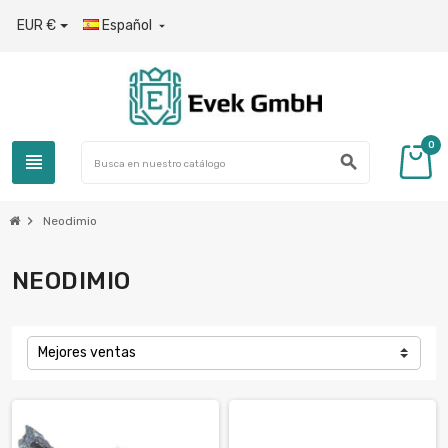
EUR €
Español

0
view_headline
search
chevron_right
Neodimio
NEODIMIO
Mejores ventas