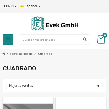
EUR €
Español

0
view_headline
search
chevron_right
chevron_right
acero inoxidable
Cuadrado
CUADRADO
Mejores ventas