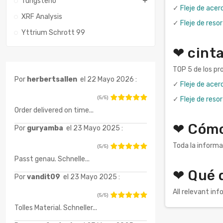
Tungsteno
✓
Fleje de ace
XRF Analysis
✓
Fleje de res
Yttrium Schrott 99
❤ cint
TOP 5 de los pr
Por
herbertsallen
el 22 Mayo 2026 :
✓
Fleje de ace
(5/5)
✓
Fleje de res
Order delivered on time...
❤ Cómo
Por
guryamba
el 23 Mayo 2025 :
Toda la informa
(5/5)
Passt genau. Schnelle...
❤ Qué 
Por
vandit09
el 23 Mayo 2025 :
All relevant in
(5/5)
Tolles Material. Schneller...