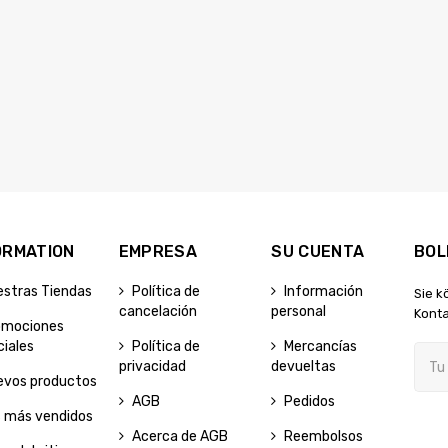
ORMATION
EMPRESA
SU CUENTA
BOL
estras Tiendas
Política de
Información
Sie k
cancelación
personal
Konta
omociones
iales
Política de
Mercancías
privacidad
devueltas
evos productos
AGB
Pedidos
s más vendidos
Acerca de AGB
Reembolsos