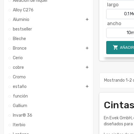
Aleación de níquel
largo
Alloy C276
Aluminio
ancho
bestseller
Bleche

AÑADIR
Bronce
Cerio
cobre
Cromo
Mostrando 1-2 d
estaño
función
Cinta
Gallium
Invar® 36
En Evek GmbH,
diseñados para 
Iterbio