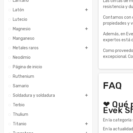
Lantano
Las cintas de m
resistencia y d
Latón
Contamos con di
Lutecio
propiedades y v
Magnesio
Además, en Eve
Manganeso
expertos está d
Metales raros
Como proveedor 
excepcional. C
Neodimio
Página de inicio
Ruthenium
FAQ
Samario
Soldadura y soldadura
❤ Qué p
Terbio
Evek S
Thulium
En la categoría
Titanio
En la actualida