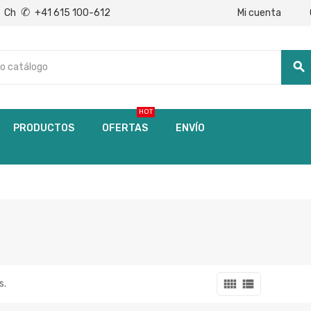
✆
Mi cuenta
Ch
+41 615 100-612
search
HOT
PRODUCTOS
OFERTAS
ENVÍO
view_comfy
view_list
s.