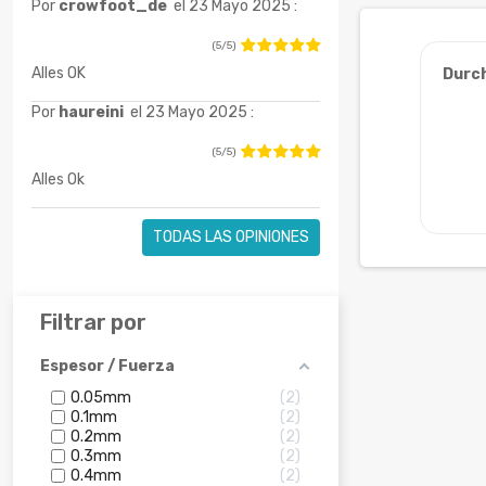
Por
crowfoot_de
el 23 Mayo 2025 :
(5/5)
Alles OK
Durc
Por
haureini
el 23 Mayo 2025 :
(5/5)
Alles Ok
TODAS LAS OPINIONES
Filtrar por
Espesor / Fuerza
0.05mm
2
0.1mm
2
0.2mm
2
0.3mm
2
0.4mm
2