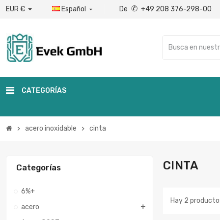
✆
EUR €
Español
De
+49 208 376-298-00

CATEGORÍAS
acero inoxidable
cinta
chevron_right
chevron_right
CINTA
Categorías
6%+
Hay 2 producto
acero