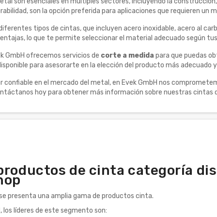
etal son esenciales en múltiples sectores, incluyendo la construcción,
urabilidad, son la opción preferida para aplicaciones que requieren u
ferentes tipos de cintas, que incluyen acero inoxidable, acero al car
entajas, lo que te permite seleccionar el material adecuado según tu
k GmbH ofrecemos servicios de
corte a medida
para que puedas obt
isponible para asesorarte en la elección del producto más adecuado y 
confiable en el mercado del metal, en Evek GmbH nos comprometemos a
ontáctanos hoy para obtener más información sobre nuestras cintas d
roductos de cinta categoría disp
hop
 se presenta una amplia gama de productos cinta.
d, los líderes de este segmento son: