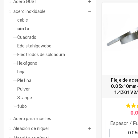
Acero GOST
acero inoxidable
cable
cinta
Cuadrado
Edelstahlgewebe
Electrodos de soldadura
Hexágono
hoja
Fleje de ace
Pletina
0.05x10mm
Pulver
1.4301 V2A
Stange
tubo
0,
Acero para muelles
Espesor / F
Aleación de niquel