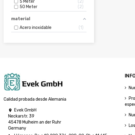
5 Meter
2
50 Meter
2
material
Acero inoxidable
1
INF
Nu
Pr
Calidad probada desde Alemania
espec
Evek GmbH

Nu
Neckarstr. 39
45478 Mulheim an der Ruhr
Lo
Germany