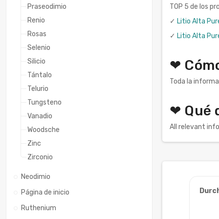
Praseodimio
TOP 5 de los pr
Renio
✓
Litio Alta Pu
Rosas
✓
Litio Alta Pu
Selenio
Silicio
❤ Cómo 
Tántalo
Toda la informa
Telurio
Tungsteno
❤ Qué 
Vanadio
All relevant in
Woodsche
Zinc
Zirconio
Neodimio
Durc
Página de inicio
Ruthenium