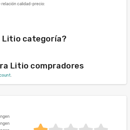
relación calidad-precio:
Litio categoría?
ra Litio compradores
scount
.
ungen
ungen