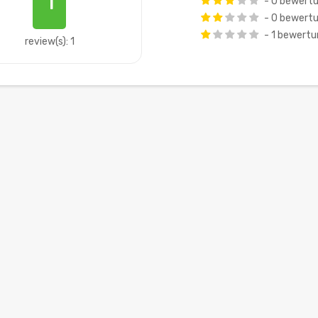
1
- 0 bewert
- 0 bewert
- 1 bewert
review(s): 1