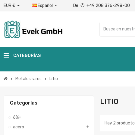
✆
EUR €
Español
De
+49 208 376-298-00

CATEGORÍAS
Metales raros
Litio
chevron_right
chevron_right
LITIO
Categorías
6%+
Hay 2 producto
acero