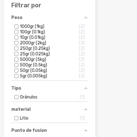
Filtrar por
Peso
1000gr (1kg)
2
100gr (0.1kg)
2
10gr (0.01kg)
2
2000gr (2kg)
2
250gr (0.25kg)
2
25gr (0.025kg)
2
5000gr (5kg)
2
500gr (0.5kg)
2
50gr (0.05kg)
2
5gr (0.005kg)
2
Tipo
Gránulos
1
material
Litio
1
Punto de fusion