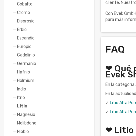
cliente. Nuestr
Cobalto
Cromo
Con Evek GmbH, 
para más inform
Disprosio
Erbio
Escandio
FAQ
Europio
Gadolinio
Germanio
❤ Qué p
Hafnio
Evek S
Holmium
En la categoría
Indio
En la actualida
Itrio
✓
Litio Alta Pu
Litio
✓
Litio Alta Pu
Magnesio
Molibdeno
❤ Litio
Niobio