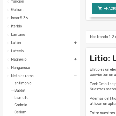
función

AÑADIR
Gallium
Invar® 36
Iterbio
Lantano
Mostrando 1-2 d
Latón
Lutecio
Litio:
Magnesio
Manganeso
El litio es un 
convierten en u
Metales raros
antimonio
Evek GmbH se po
Nuestros materi
Babbit
bismuto
Además del liti
utilizan en apli
Cadmio
Cerium
Entre nuestros