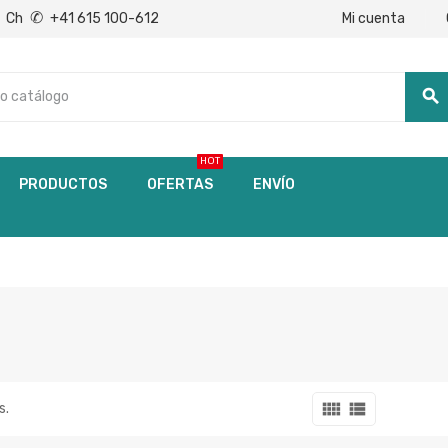
✆
Mi cuenta
Ch
+41 615 100-612
search
HOT
PRODUCTOS
OFERTAS
ENVÍO
view_comfy
view_list
s.