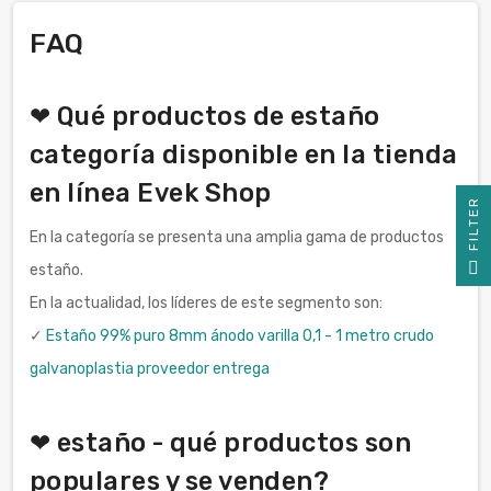
FAQ
❤ Qué productos de estaño
categoría disponible en la tienda
en línea Evek Shop
R
En la categoría se presenta una amplia gama de productos
F
I
L
T
E
estaño.
En la actualidad, los líderes de este segmento son:
✓
Estaño 99% puro 8mm ánodo varilla 0,1 - 1 metro crudo
galvanoplastia proveedor entrega
❤ estaño - qué productos son
populares y se venden?