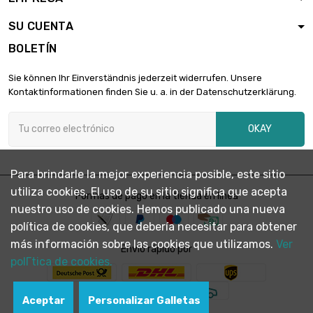
SU CUENTA
BOLETÍN
Sie können Ihr Einverständnis jederzeit widerrufen. Unsere
Kontaktinformationen finden Sie u. a. in der Datenschutzerklärung.
OKAY
Para brindarle la mejor experiencia posible, este sitio
utiliza cookies. El uso de su sitio significa que acepta
Formas de pago en la tienda en línea
nuestro uso de cookies. Hemos publicado una nueva
política de cookies, que debería necesitar para obtener
más información sobre las cookies que utilizamos.
Ver
Envío rápido por
polГ­tica de cookies.
Aceptar
Personalizar Galletas