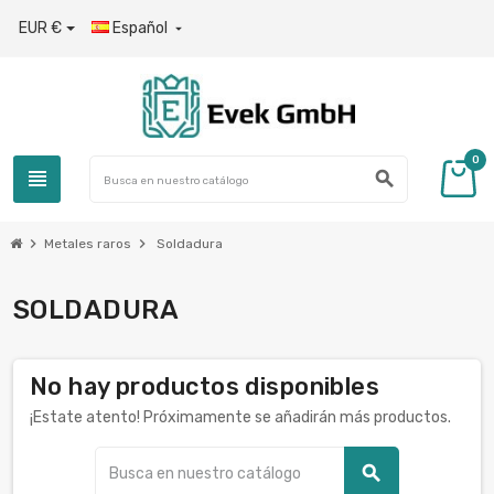
EUR €
Español

0
view_headline
search
chevron_right
chevron_right
Metales raros
Soldadura
SOLDADURA
No hay productos disponibles
¡Estate atento! Próximamente se añadirán más productos.
search