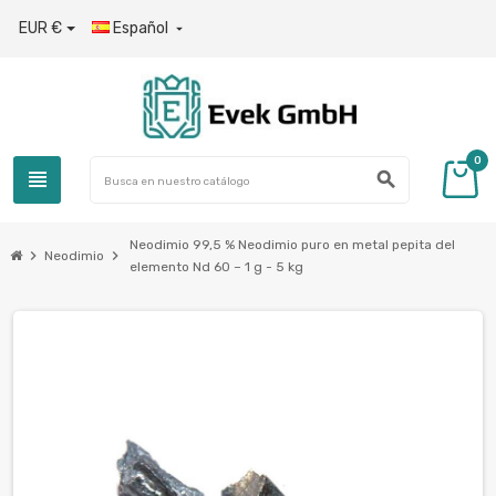
EUR €
Español

0
view_headline
search
Neodimio 99,5 % Neodimio puro en metal pepita del
chevron_right
chevron_right
Neodimio
elemento Nd 60 – 1 g - 5 kg