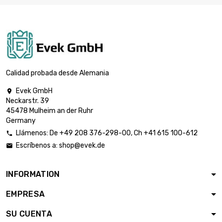

Peso : 0.25kg
448,41 €

Peso : 0.5kg
717,46 €
Calidad probada desde Alemania
Evek GmbH

Neckarstr. 39

Peso : 1kg
1.195,77 €
45478 Mulheim an der Ruhr
Germany
Llámenos:
De
+49 208 376-298-00
, Ch
+41 615 100-612

Escríbenos a:
shop@evek.de


Peso : 2kg
2.391,53 €
INFORMATION
EMPRESA

Peso : 2.5kg
2.929,63 €
SU CUENTA