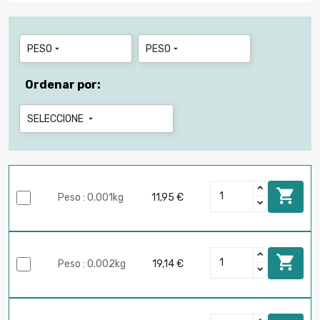
PESO
PESO


Ordenar por:
SELECCIONE


Peso : 0.001kg
11,95 €

Peso : 0.002kg
19,14 €