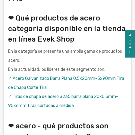
❤ Qué productos de acero
categoría disponible en la tienda
R
en línea Evek Shop
F
I
L
T
E
En la categoría se presenta una amplia gama de productos
acero.
En la actualidad, los líderes de este segmento son:
✓
Acero Galvanizado Barra Plana 0.5x20mm-5x90mm Tira
de Chapa Corte Tira
✓
Tiras de chapa de acero S235 barra plana 20x0.5mm-
90x6mm tiras cortadas a medida
❤ acero - qué productos son