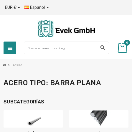
EUR €
Español

0
view_headline
search
chevron_right
acero
ACERO TIPO: BARRA PLANA
SUBCATEGORÍAS