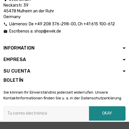
Neckarstr. 39
largo : 0.3 Meter

18,14 €
45478 Mulheim an der Ruhr
diámetro : 3mm
Germany
Llámenos:
De
+49 208 376-298-00
, Ch
+41 615 100-612

Escríbenos a:
shop@evek.de

diámetro : 3mm

23,18 €
largo : 0.4 Meter
INFORMATION
EMPRESA
largo : 0.5 Meter

27,72 €
diámetro : 3mm
SU CUENTA
BOLETÍN
largo : 0.75 Meter

39,69 €
Sie können Ihr Einverständnis jederzeit widerrufen. Unsere
diámetro : 3mm
Kontaktinformationen finden Sie u. a. in der Datenschutzerklärung.
OKAY
largo : 1 Meter

50,40 €
diámetro : 3mm