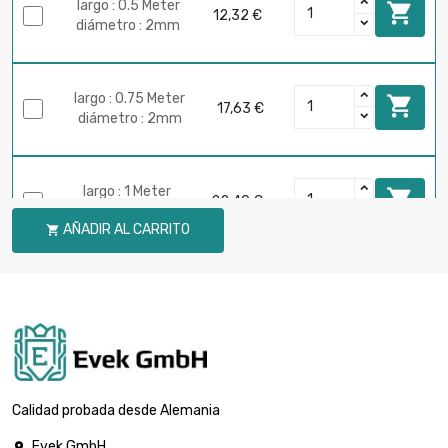
largo : 0.5 Meter

12,32 €
diámetro : 2mm
largo : 0.75 Meter

17,63 €
diámetro : 2mm
largo : 1 Meter

22,40 €
diámetro : 2mm
AÑADIR AL CARRITO

largo : 0.1 Meter

7,55 €
diámetro : 3mm
largo : 0.2 Meter

13,60 €
diámetro : 3mm
Calidad probada desde Alemania
Evek GmbH
