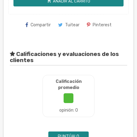
shopping_cart
AÑADIR AL CARRITO
Compartir
Tuitear
Pinterest
Calificaciones y evaluaciones de los
clientes
Calificación
promedio
opinión: 0
PUNTÚALO