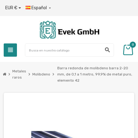
EUR €
Español

0
view_headline
search
Barra redonda de molibdeno barra 2-20
Metales
chevron_right
chevron_right
chevron_right
Molibdeno
mm, de 0,1 a 1 metro, 99,9% de metal puro,
raros
elemento 42