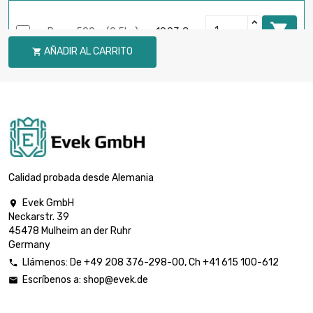

Peso : 500gr (0.5kg)
19,93 €
AÑADIR AL CARRITO


Peso : 1 000gr (1kg)
39,86 €

Peso : 2 000gr (2kg)
79,71 €
Calidad probada desde Alemania
Evek GmbH

Neckarstr. 39
Peso : 2 500gr

99,64 €
45478 Mulheim an der Ruhr
(2.5kg)
Germany
Llámenos:
De
+49 208 376-298-00
, Ch
+41 615 100-612

Escríbenos a:
shop@evek.de


Peso : 5 000gr (5kg)
199,30 €