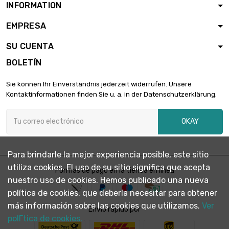
INFORMATION
EMPRESA
Peso : 10 000gr

398,59 €
(10kg)
SU CUENTA
BOLETÍN
Sie können Ihr Einverständnis jederzeit widerrufen. Unsere
Kontaktinformationen finden Sie u. a. in der Datenschutzerklärung.
OKAY
Para brindarle la mejor experiencia posible, este sitio
utiliza cookies. El uso de su sitio significa que acepta
Formas de pago en la tienda en línea
nuestro uso de cookies. Hemos publicado una nueva
política de cookies, que debería necesitar para obtener
más información sobre las cookies que utilizamos.
Ver
Envío rápido por
polГ­tica de cookies.