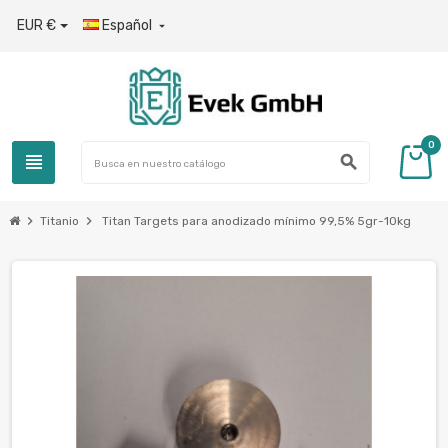
EUR €
Español

0
view_headline
search
chevron_right
chevron_right
Titanio
Titan Targets para anodizado mínimo 99,5% 5gr-10kg