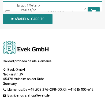
largo : 1 Meter x
250 st/pc

3.330,53 €
diámetro : 3mm
AÑADIR AL CARRITO

(0.1181 inch)
largo : 1 Meter x
250 st/pc

diámetro :
3.730,43 €
3.175mm (≈1/8
inch)
largo : 1 Meter x
100 st/pc

2.368,33 €
Calidad probada desde Alemania
diámetro : 4mm
(≈5/32 inch)
Evek GmbH

Neckarstr. 39
largo : 1 Meter x 50
45478 Mulheim an der Ruhr
st/pc

1.850,33 €
Germany
diámetro : 5mm
(≈13/64 inch)
Llámenos:
De
+49 208 376-298-00
, Ch
+41 615 100-612

Escríbenos a:
shop@evek.de

largo : 1 Meter x
100 st/pc

3.700,54 €