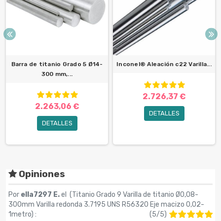
Barra de titanio Grado 5 Ø14-
Inconel® Aleación c22 Varilla...
300 mm,...
2.726,37 €
2.263,06 €
DETALLES
DETALLES
Opiniones
Por
ella7297 E.
el (
Titanio Grado 9 Varilla de titanio Ø0,08-
300mm Varilla redonda 3.7195 UNS R56320 Eje macizo 0,02-
1metro
) :
(
5
/
5
)