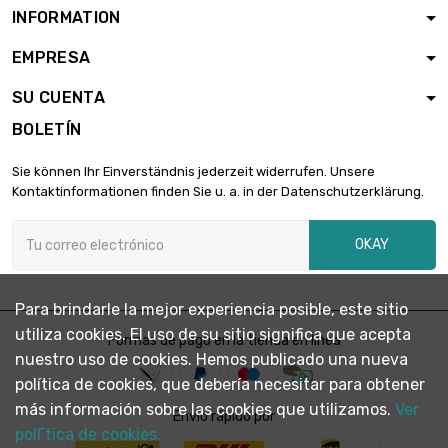
diámetro : 5mm
INFORMATION
(≈13/64 inch)
EMPRESA
largo : 1 Meter x
50 st/pc

2.664,42 €
SU CUENTA
diámetro : 6mm
(≈15/64 inch)
BOLETÍN
largo : 1 Meter x 50
st/pc
Sie können Ihr Einverständnis jederzeit widerrufen. Unsere

2.984,34 €
diámetro :
Kontaktinformationen finden Sie u. a. in der Datenschutzerklärung.
6.35mm (1/4 inch)
OKAY
largo : 1 Meter x
25 st/pc

2.368,33 €
diámetro : 8mm
(≈5/16 inch)
Para brindarle la mejor experiencia posible, este sitio
utiliza cookies. El uso de su sitio significa que acepta
largo : 1 Meter x 25
Formas de pago en la tienda en línea
st/pc
nuestro uso de cookies. Hemos publicado una nueva

diámetro :
3.357,39 €
política de cookies, que debería necesitar para obtener
9.525mm (3/8
más información sobre las cookies que utilizamos.
Ver
Envío rápido por
inch)
polГ­tica de cookies.