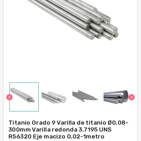
chevron_left
chevron_right
Titanio Grado 9 Varilla de titanio Ø0,08-
300mm Varilla redonda 3.7195 UNS
R56320 Eje macizo 0,02-1metro