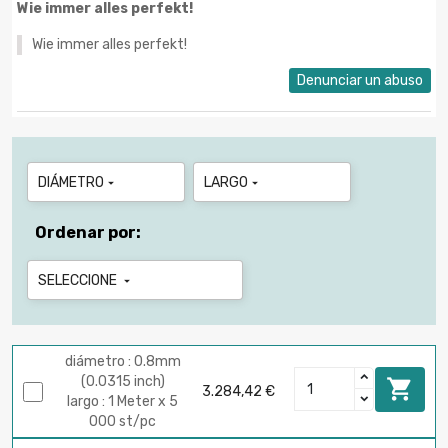
Wie immer alles perfekt!
Wie immer alles perfekt!
Denunciar un abuso
DIÁMETRO
LARGO


Ordenar por:
SELECCIONE

diámetro : 0.8mm
(0.0315 inch)

3.284,42 €
largo : 1 Meter x 5
000 st/pc