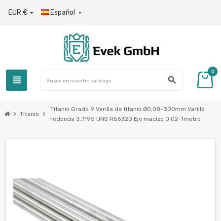
EUR €
Español

0
view_headline
search
Titanio Grado 9 Varilla de titanio Ø0,08-300mm Varilla
chevron_right
chevron_right
Titanio
redonda 3.7195 UNS R56320 Eje macizo 0,02-1metro