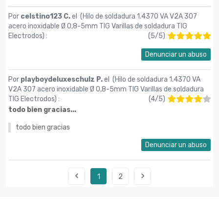
Por
celstino123 C.
el (
Hilo de soldadura 1.4370 VA V2A 307
acero inoxidable Ø 0,8-5mm TIG Varillas de soldadura TIG
Electrodos
) :
(
5
/
5
)
Denunciar un abuso
Por
playboydeluxeschulz P.
el (
Hilo de soldadura 1.4370 VA
V2A 307 acero inoxidable Ø 0,8-5mm TIG Varillas de soldadura
TIG Electrodos
) :
(
4
/
5
)
todo bien gracias...
todo bien gracias
Denunciar un abuso


1
2