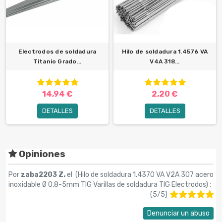
Electrodos de soldadura
Hilo de soldadura 1.4576 VA
Titanio Grado...
V4A 318...
14,94 €
2,20 €
DETALLES
DETALLES
Opiniones
Por
zaba2203 Z.
el (
Hilo de soldadura 1.4370 VA V2A 307 acero
inoxidable Ø 0,8-5mm TIG Varillas de soldadura TIG Electrodos
) :
(
5
/
5
)
Denunciar un abuso