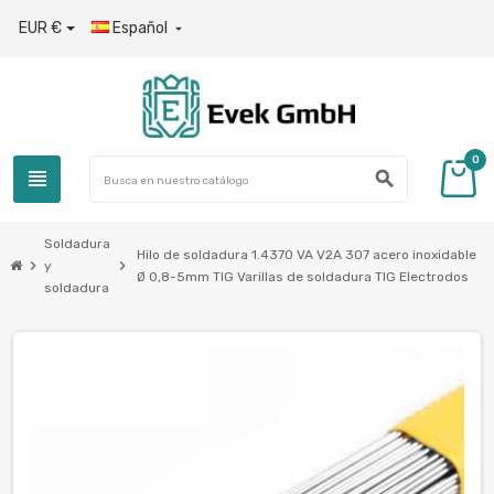
EUR €
Español

0
view_headline
search
Soldadura
Hilo de soldadura 1.4370 VA V2A 307 acero inoxidable
chevron_right
chevron_right
y
Ø 0,8-5mm TIG Varillas de soldadura TIG Electrodos
soldadura