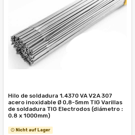
Hilo de soldadura 1.4370 VA V2A 307
acero inoxidable Ø 0,8-5mm TIG Varillas
de soldadura TIG Electrodos (diámetro :
0.8 x 1000mm)
Nicht auf Lager
error_outline