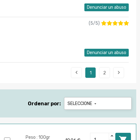
Denunciar un abuso
(
5
/
5
)
Denunciar un abuso


1
2
Ordenar por:
SELECCIONE

Peso : 100gr
