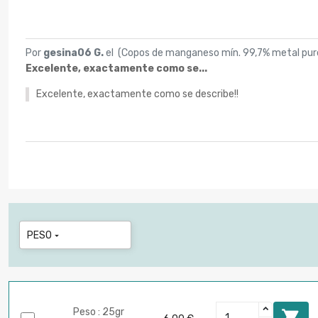
Por
gesina06 G.
el (
Copos de manganeso mín. 99,7% metal pu
Excelente, exactamente como se...
Excelente, exactamente como se describe!!
PESO

Peso : 25gr
