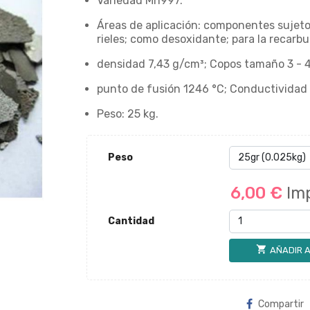
Variedad Mn997.
Áreas de aplicación: componentes sujeto
rieles; como desoxidante; para la recarbu
densidad 7,43 g/cm³; Copos tamaño 3 - 
punto de fusión 1246 °C; Conductividad 
Peso: 25 kg.
Peso
6,00 €
Im
Cantidad
shopping_cart
AÑADIR A
Compartir