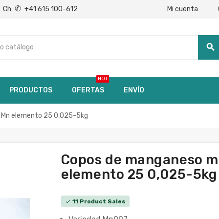
✆
Mi cuenta
Ch
+41 615 100-612
search
HOT
PRODUCTOS
OFERTAS
ENVÍO
o Mn elemento 25 0,025-5kg
Copos de manganeso mí
elemento 25 0,025-5kg
11 Product Sales
check