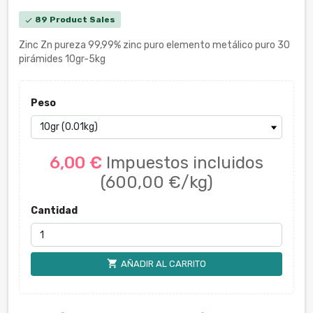
89 Product Sales
check
Zinc Zn pureza 99,99% zinc puro elemento metálico puro 30
pirámides 10gr-5kg
Peso
6,00 €
Impuestos incluidos
(600,00 €/kg)
Cantidad
shopping_cart
AÑADIR AL CARRITO