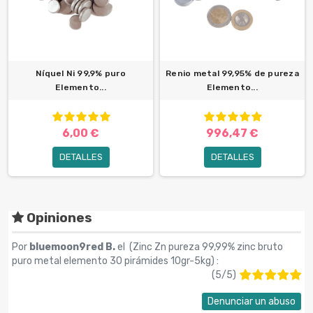
Níquel Ni 99,9% puro
Renio metal 99,95% de pureza
Elemento...
Elemento...
6,00 €
996,47 €
DETALLES
DETALLES
Opiniones
Por
bluemoon9red B.
el (
Zinc Zn pureza 99,99% zinc bruto
puro metal elemento 30 pirámides 10gr-5kg
) :
(
5
/
5
)
Denunciar un abuso