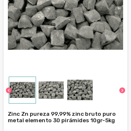
chevron_left
chevron_right
Zinc Zn pureza 99,99% zinc bruto puro
metal elemento 30 pirámides 10gr-5kg