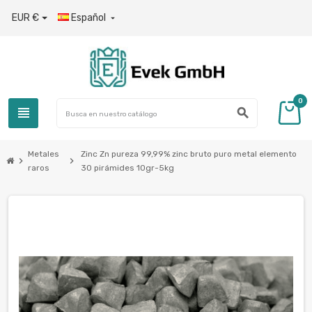
EUR €
Español

0
view_headline
search
Metales
Zinc Zn pureza 99,99% zinc bruto puro metal elemento
chevron_right
chevron_right
raros
30 pirámides 10gr-5kg