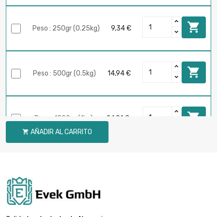

Peso : 250gr (0.25kg)
9,34 €

Peso : 500gr (0.5kg)
14,94 €

Peso : 1000gr (1kg)
24,91 €
AÑADIR AL CARRITO


Peso : 2000gr (2kg)
49,83 €

Peso : 5000gr (5kg)
119,57 €