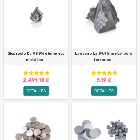
Disprosio Dy 99,9% elemento
Lantano La 99,9% metal puro
metálico...
terrones...
2.491,18 €
5,19 €
DETALLES
DETALLES