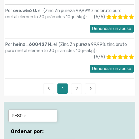
Por
ove.w56 O.
el (
Zinc Zn pureza 99,99% zinc bruto puro
metal elemento 30 pirámides 10gr-5kg
) :
(
5
/
5
)
Denunciar un abuso
Por
heinz_600427 H.
el (
Zinc Zn pureza 99,99% zinc bruto
puro metal elemento 30 pirámides 10gr-5kg
) :
(
5
/
5
)
Denunciar un abuso


1
2
PESO

Ordenar por: