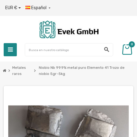
EUR €
Español

0
view_headline
search
Metales
Niobio Nb 99.9% metal puro Elemento 41 Trozo de
chevron_right
chevron_right
raros
niobio 5gr-5kg