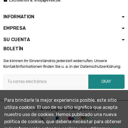
Escríbenos a:
shop@evek.de

INFORMATION
EMPRESA
SU CUENTA
BOLETÍN
Sie können Ihr Einverständnis jederzeit widerrufen. Unsere
Kontaktinformationen finden Sie u. a. in der Datenschutzerklärung.
OKAY
Para brindarle la mejor experiencia posible, este sitio
utiliza cookies. El uso de su sitio significa que acepta
Formas de pago en la tienda en línea
nuestro uso de cookies. Hemos publicado una nueva
política de cookies, que debería necesitar para obtener