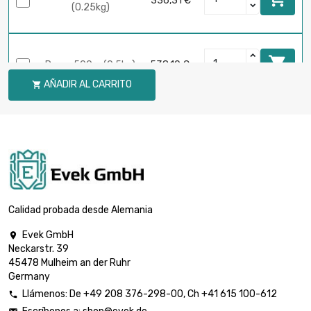
336,31 €
(0.25kg)

Peso : 500gr (0.5kg)
538,10 €
AÑADIR AL CARRITO


Peso : 1 000gr (1kg)
896,83 €
Calidad probada desde Alemania
Evek GmbH

Neckarstr. 39
45478 Mulheim an der Ruhr
Germany
Llámenos:
De
+49 208 376-298-00
, Ch
+41 615 100-612
