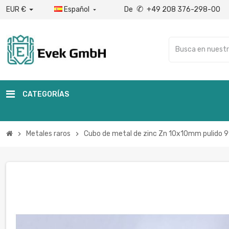
✆
EUR €
Español
De
+49 208 376-298-00

CATEGORÍAS
Metales raros
Cubo de metal de zinc Zn 10x10mm pulido 
chevron_right
chevron_right