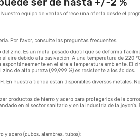
 puede ser de hasta +/-2 %
. Nuestro equipo de ventas ofrece una oferta desde el prog
ría. Por favor, consulte las preguntas frecuentes.
o del zinc. Es un metal pesado dúctil que se deforma fácilm
le al aire debido a la pasivación. A una temperatura de 220 
rse espontáneamente en el aire a temperatura ambiente. El zi
 zinc de alta pureza (99,999 %) es resistente a los ácidos.
. En nuestra tienda están disponibles diversos metales. No
izar productos de hierro y acero para protegerlos de la corro
dado en el sector sanitario y en la industria de la joyería. 
o y acero (cubos, alambres, tubos);