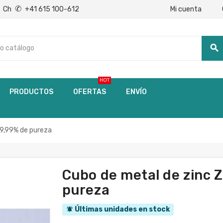
✆
Mi cuenta
Ch
+41 615 100-612
search
HOT
PRODUCTOS
OFERTAS
ENVÍO
99,99% de pureza
Cubo de metal de zinc 
pureza
Últimas unidades en stock
notifications_active