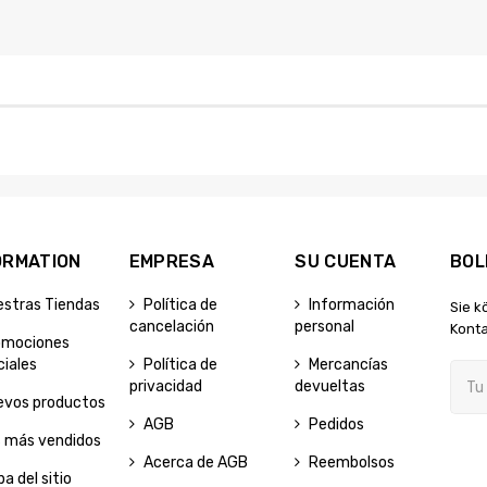
ORMATION
EMPRESA
SU CUENTA
BOL
estras Tiendas
Política de
Información
Sie k
cancelación
personal
Konta
omociones
iales
Política de
Mercancías
privacidad
devueltas
evos productos
AGB
Pedidos
s más vendidos
Acerca de AGB
Reembolsos
a del sitio