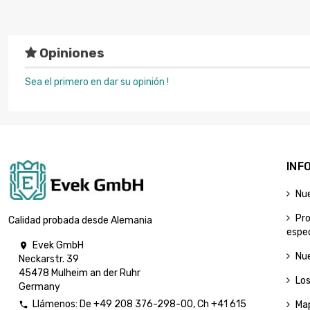
Opiniones
Sea el primero en dar su opinión !
INF
Nu
Pr
Calidad probada desde Alemania
espec
Evek GmbH

Nu
Neckarstr. 39
45478 Mulheim an der Ruhr
Lo
Germany
Llámenos:
De
+49 208 376-298-00
, Ch
+41 615
Map
