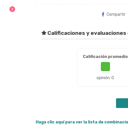
chevron_right
Compartir
Calificaciones y evaluaciones 
Calificación promedio
opinión: 0
Haga clic aquí para ver la lista de combinac