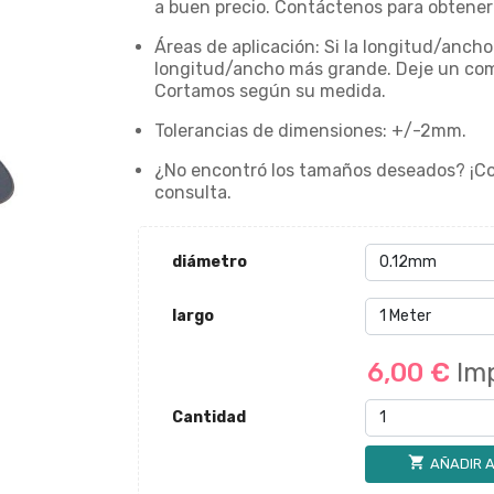
a buen precio. Contáctenos para obtener 
Áreas de aplicación: Si la longitud/ancho 
longitud/ancho más grande. Deje un com
Cortamos según su medida.
Tolerancias de dimensiones: +/-2mm.
¿No encontró los tamaños deseados? ¡C
consulta.
diámetro
largo
6,00 €
Im
Cantidad
shopping_cart
AÑADIR A