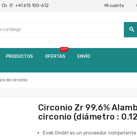
✆
Mi cuenta
Ch
+41 615 100-612
search
HOT
PRODUCTOS
OFERTAS
ENVÍO
ro de circonio
Circonio Zr 99,6% Alam
circonio (diámetro : 0.
Evek GmbH es un proveedor competente d