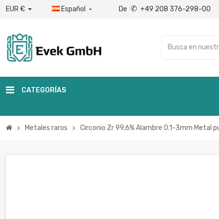
✆
EUR €
Español
De
+49 208 376-298-00

CATEGORÍAS
Metales raros
Circonio Zr 99,6% Alambre 0.1-3mm Metal pu
chevron_right
chevron_right