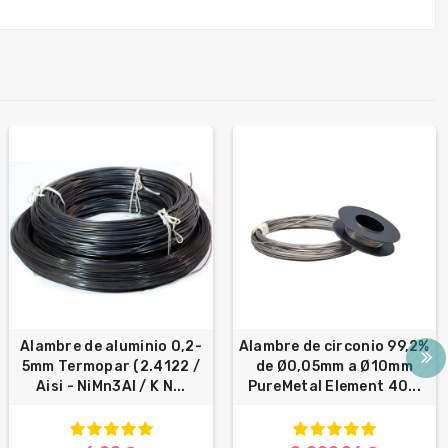
Alambre de aluminio 0,2-
Alambre de circonio 99,2%
5mm Termopar (2.4122 /
de Ø0,05mm a Ø10mm
Aisi - NiMn3Al / K N...
PureMetal Element 40...