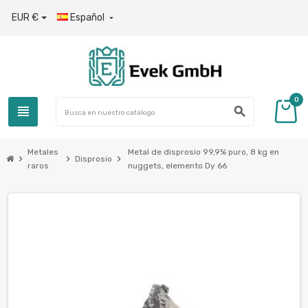
EUR €
Español

0
view_headline
search
Metales
Metal de disprosio 99,9% puro, 8 kg en
chevron_right
chevron_right
chevron_right
Disprosio
raros
nuggets, elemento Dy 66