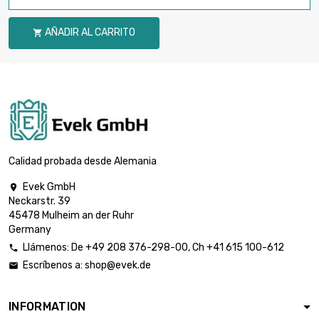
AÑADIR AL CARRITO

Calidad probada desde Alemania
Evek GmbH

Neckarstr. 39
45478 Mulheim an der Ruhr
Germany
Llámenos:
De
+49 208 376-298-00
, Ch
+41 615 100-612

Escríbenos a:
shop@evek.de

INFORMATION