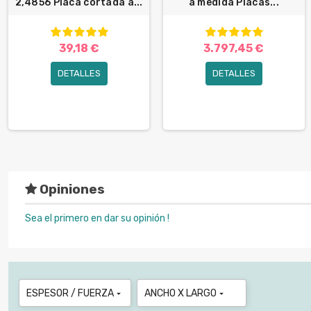
2,4856 Placa cortada a...
a medida Placas...
39,18 €
3.797,45 €
DETALLES
DETALLES
Opiniones
Sea el primero en dar su opinión !
ESPESOR / FUERZA
ANCHO X LARGO

