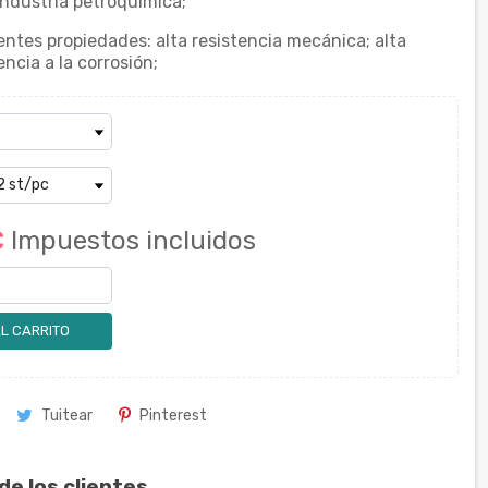
industria petroquímica;
ientes propiedades: alta resistencia mecánica; alta
encia a la corrosión;
€
Impuestos incluidos
L CARRITO
Tuitear
Pinterest
de los clientes