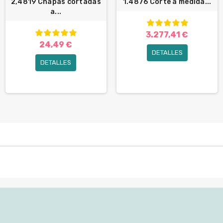
2,4819 Chapas cortadas
1.4876 Corte a medida...
a...
3.277,41 €
24,49 €
DETALLES
DETALLES