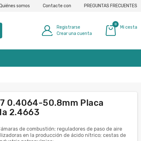
Quiénes somos
Contacte con
PREGUNTAS FRECUENTES
0
Registrarse
Mi cesta
Crear una cuenta
0,00 €
617 0.4064-50.8mm Placa
da 2.4663
Cámaras de combustión; reguladores de paso de aire
alizadoras en la producción de ácido nítrico; cestas de