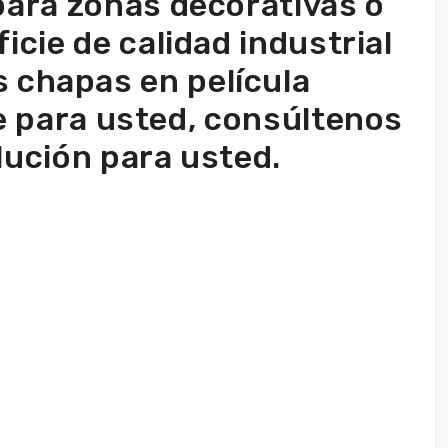
para zonas decorativas o
icie de calidad industrial
as chapas en película
te para usted, consúltenos
ución para usted.