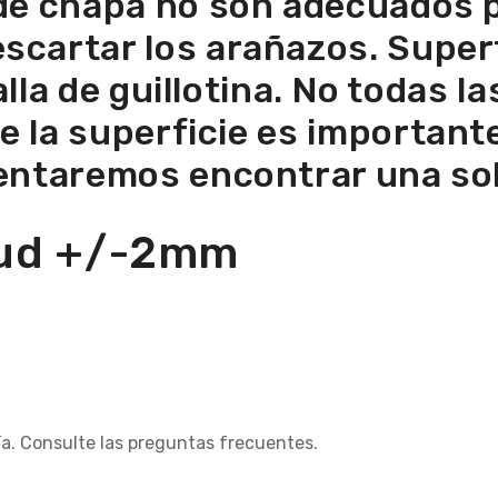
de chapa no son adecuados 
scartar los arañazos. Superf
lla de guillotina. No todas l
 de la superficie es importan
tentaremos encontrar una sol
itud +/-2mm
ía. Consulte las preguntas frecuentes.