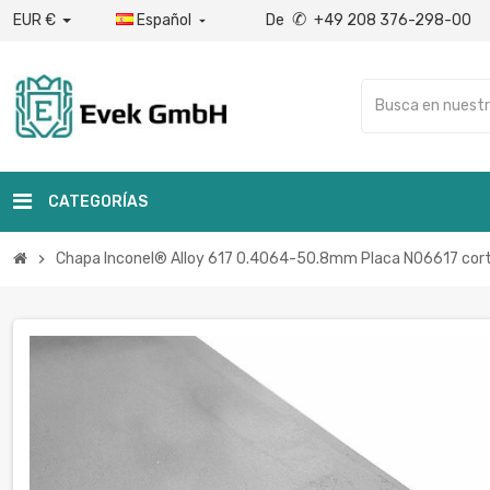
✆
EUR €
Español
De
+49 208 376-298-00

CATEGORÍAS
Chapa Inconel® Alloy 617 0.4064-50.8mm Placa N06617 cor
chevron_right