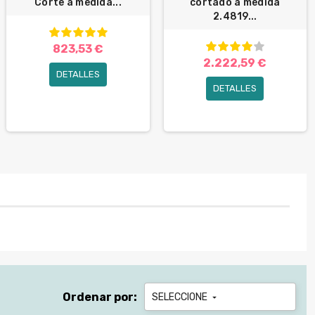
Corte a medida...
cortado a medida
2.4819...
823,53 €
2.222,59 €
DETALLES
DETALLES
Ordenar por:
SELECCIONE
