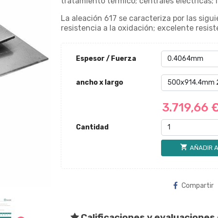
tratamiento térmico; centrales eléctricas; 
La aleación 617 se caracteriza por las sigu
resistencia a la oxidación; excelente resist
Espesor / Fuerza
ancho x largo
3.719,66 
Cantidad
shopping_cart
AÑADIR A
Compartir
Calificaciones y evaluaciones 