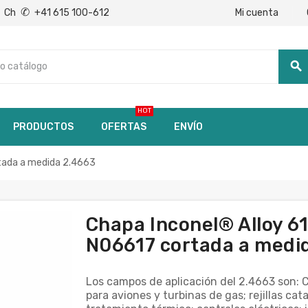
✆
Mi cuenta
Ch
+41 615 100-612
search
HOT
PRODUCTOS
OFERTAS
ENVÍO
tada a medida 2.4663
Chapa Inconel® Alloy 
N06617 cortada a medi
Los campos de aplicación del 2.4663 son: 
para aviones y turbinas de gas; rejillas cat