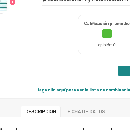
chevron_right
Calificación promedio
opinión: 0
Haga clic aquí para ver la lista de combinac
DESCRIPCIÓN
FICHA DE DATOS