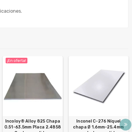
icaciones.
¡En oferta!
Incoloy® Alloy 825 Chapa
Inconel C-276 Níquel
0.51-63.5mm Placa 2.4858
chapa Ø 1.6mm-25.4mm