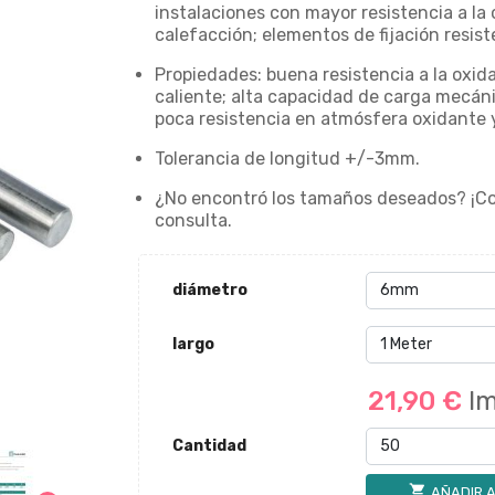
instalaciones con mayor resistencia a la
calefacción; elementos de fijación resist
Propiedades: buena resistencia a la oxida
caliente; alta capacidad de carga mecánic
poca resistencia en atmósfera oxidante 
Tolerancia de longitud +/-3mm.
¿No encontró los tamaños deseados? ¡C
consulta.
diámetro
largo
21,90 €
Im
Cantidad
shopping_cart
AÑADIR A