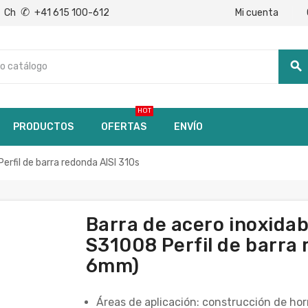
✆
Mi cuenta
Ch
+41 615 100-612
search
HOT
PRODUCTOS
OFERTAS
ENVÍO
fil de barra redonda AISI 310s
Barra de acero inoxid
S31008 Perfil de barra 
6mm)
Áreas de aplicación: construcción de horn