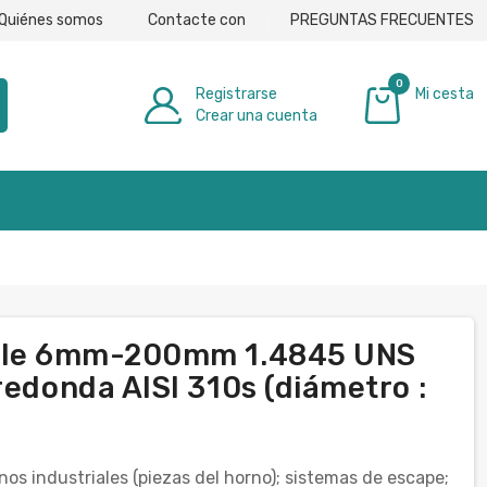
Quiénes somos
Contacte con
PREGUNTAS FRECUENTES
0
Registrarse
Mi cesta
Crear una cuenta
0,00 €
able 6mm-200mm 1.4845 UNS
redonda AISI 310s (diámetro :
os industriales (piezas del horno); sistemas de escape;