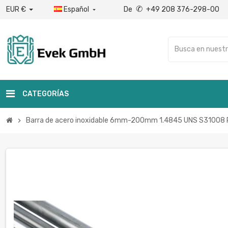
✆
EUR €
Español
De
+49 208 376-298-00

CATEGORÍAS
Barra de acero inoxidable 6mm-200mm 1.4845 UNS S31008 Per
chevron_right