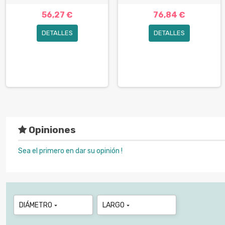
56,27 €
76,84 €
DETALLES
DETALLES
Opiniones
Sea el primero en dar su opinión !
DIÁMETRO
LARGO

