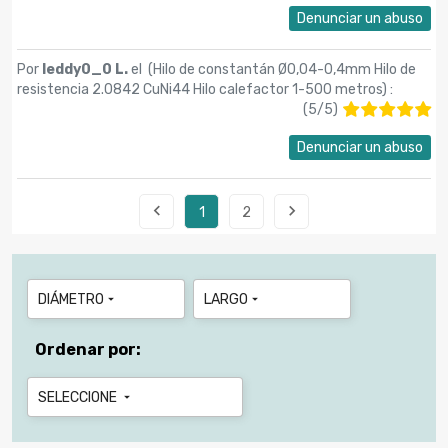
Denunciar un abuso
Por
leddy0_0 L.
el (
Hilo de constantán Ø0,04-0,4mm Hilo de
resistencia 2.0842 CuNi44 Hilo calefactor 1-500 metros
) :
(
5
/
5
)
Denunciar un abuso


1
2
DIÁMETRO
LARGO


Ordenar por:
SELECCIONE
