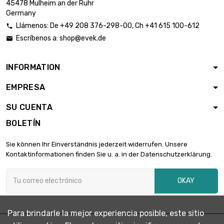
6,00 €
45478 Mulheim an der Ruhr
diámetro : 0.06mm
Germany
Llámenos:
De
+49 208 376-298-00
, Ch
+41 615 100-612

Escríbenos a:
shop@evek.de

largo : 2 Meter

6,00 €
diámetro : 0.06mm
INFORMATION
EMPRESA
largo : 5 Meter

7,03 €
diámetro : 0.06mm
SU CUENTA
BOLETÍN
largo : 10 Meter

12,31 €
Sie können Ihr Einverständnis jederzeit widerrufen. Unsere
diámetro : 0.06mm
Kontaktinformationen finden Sie u. a. in der Datenschutzerklärung.
OKAY
largo : 25 Meter

26,33 €
diámetro : 0.06mm
Para brindarle la mejor experiencia posible, este sitio