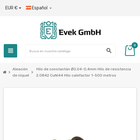
EUR €
Español

0
view_headline
search
Aleación
Hilo de constantán Ø0,04-0,4mm Hilo de resistencia
chevron_right
chevron_right
de níquel
2.0842 CuNi44 Hilo calefactor 1-500 metros