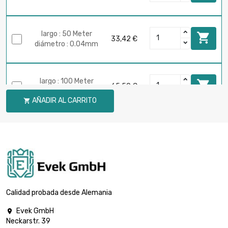
largo : 50 Meter

33,42 €
diámetro : 0.04mm
largo : 100 Meter

65,50 €
diámetro : 0.04mm
AÑADIR AL CARRITO

largo : 250 Meter

160,48 €
diámetro : 0.04mm
largo : 500 Meter

314,27 €
diámetro : 0.04mm
Calidad probada desde Alemania
Evek GmbH

Neckarstr. 39
largo : 1 Meter
