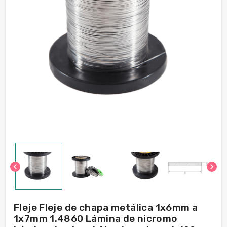
chevron_left
chevron_right
Fleje Fleje de chapa metálica 1x6mm a
1x7mm 1.4860 Lámina de nicromo