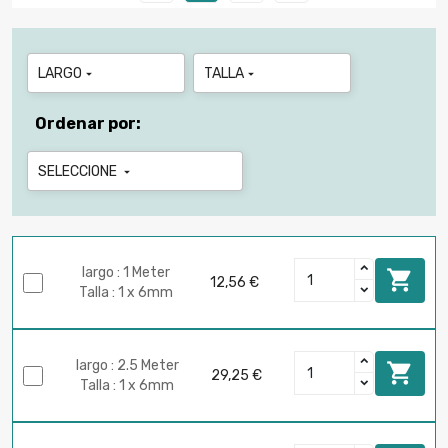
LARGO
TALLA


Ordenar por:
SELECCIONE

largo : 1 Meter

12,56 €
Talla : 1 x 6mm
largo : 2.5 Meter

29,25 €
Talla : 1 x 6mm