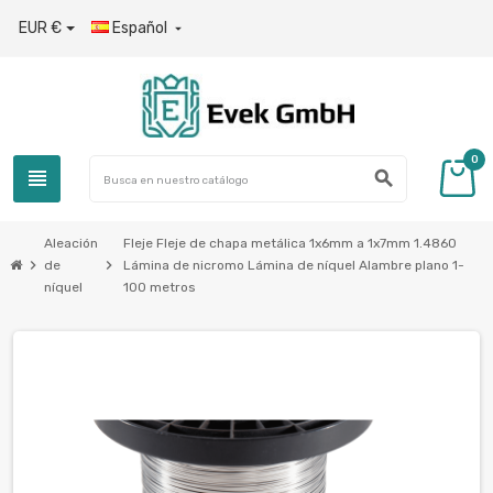
EUR €
Español

0
view_headline
search
Aleación
Fleje Fleje de chapa metálica 1x6mm a 1x7mm 1.4860
chevron_right
chevron_right
de
Lámina de nicromo Lámina de níquel Alambre plano 1-
níquel
100 metros