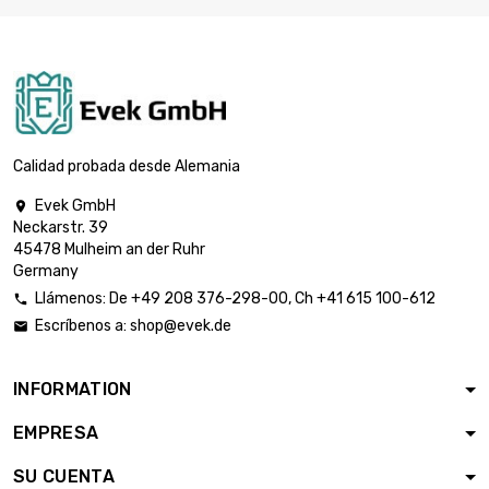
largo : 1 Meter

14,65 €
Talla : 1 x 7mm
largo : 2.5 Meter

32,59 €
Talla : 1 x 7mm
Calidad probada desde Alemania
Evek GmbH

Neckarstr. 39
largo : 5 Meter

56,02 €
45478 Mulheim an der Ruhr
Talla : 1 x 7mm
Germany
Llámenos:
De
+49 208 376-298-00
, Ch
+41 615 100-612

Escríbenos a:
shop@evek.de

largo : 10 Meter

91,17 €
Talla : 1 x 7mm
INFORMATION
EMPRESA
largo : 25 Meter

184,92 €
Talla : 1 x 7mm
SU CUENTA