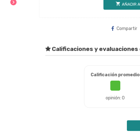
chevron_right
shopping_cart
AÑADIR A
Compartir
Calificaciones y evaluaciones 
Calificación promedio
opinión: 0