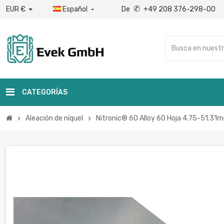
✆
EUR €
Español
De
+49 208 376-298-00

CATEGORÍAS
Aleación de níquel
Nitronic® 60 Alloy 60 Hoja 4.75-51.3
chevron_right
chevron_right