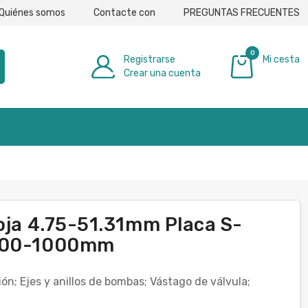
Quiénes somos
Contacte con
PREGUNTAS FRECUENTES
0
Registrarse
Mi cesta
Crear una cuenta
0,00 €
Hoja 4.75-51.31mm Placa S-
 100-1000mm
ón; Ejes y anillos de bombas; Vástago de válvula;