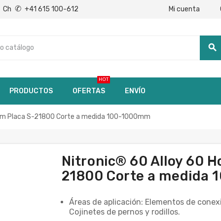
✆
Mi cuenta
Ch
+41 615 100-612
search
HOT
PRODUCTOS
OFERTAS
ENVÍO
1mm Placa S-21800 Corte a medida 100-1000mm
Nitronic® 60 Alloy 60 
21800 Corte a medida
Áreas de aplicación: Elementos de conexi
Cojinetes de pernos y rodillos.