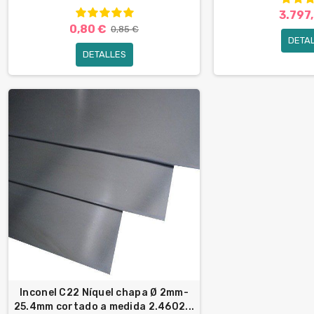
3.797
0,80 €
0,85 €
DETA
DETALLES
Inconel C22 Níquel chapa Ø 2mm-
25.4mm cortado a medida 2.4602...