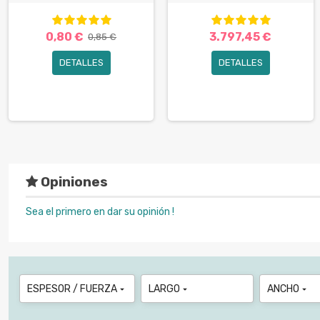
0,80 €
3.797,45 €
0,85 €
DETALLES
DETALLES
Opiniones
Sea el primero en dar su opinión !
ESPESOR / FUERZA
LARGO
ANCHO


