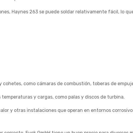
nes, Haynes 263 se puede soldar relativamente fácil, lo que
y cohetes, como cámaras de combustión, toberas de empuj
 temperaturas y cargas, como palas y discos de turbina.
alor y otras instalaciones que operan en entornos corrosivo
gar correcto. Evek GmbH tiene un buen precio para diversos 