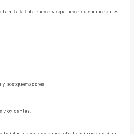
 facilita la fabricación y reparación de componentes.
e y postquemadores.
s y oxidantes.
materiales y hace una buena oferta bajo pedido si no