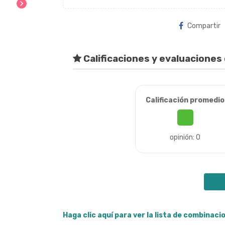
chevron_right
Compartir
Calificaciones y evaluaciones 
Calificación promedio
opinión: 0
Haga clic aquí para ver la lista de combinac