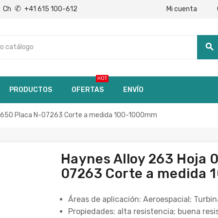
✆
Mi cuenta
Ch
+41 615 100-612
search
HOT
PRODUCTOS
OFERTAS
ENVÍO
.4650 Placa N-07263 Corte a medida 100-1000mm
Haynes Alloy 263 Hoja 
07263 Corte a medida
Áreas de aplicación: Aeroespacial; Turbin
Propiedades: alta resistencia; buena resi