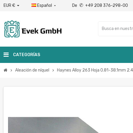
✆
EUR €
Español
De
+49 208 376-298-00

CATEGORÍAS
Aleación de níquel
Haynes Alloy 263 Hoja 0.81-38.1mm 2
chevron_right
chevron_right