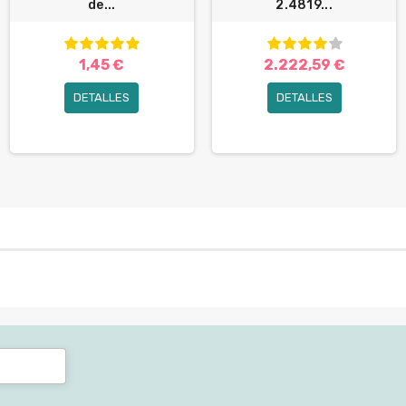
de...
2.4819...
1,45 €
2.222,59 €
DETALLES
DETALLES