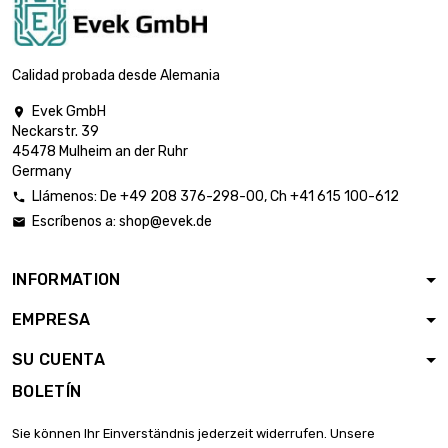
Espesor / Fuerza :
0.5mm

122,42 €
ancho : 100mm
Calidad probada desde Alemania
largo : 500mm
Evek GmbH

Espesor / Fuerza :
Neckarstr. 39
0.5mm

146,89 €
45478 Mulheim an der Ruhr
ancho : 100mm
Germany
largo : 600mm
Llámenos:
De
+49 208 376-298-00
, Ch
+41 615 100-612

Espesor / Fuerza :
Escríbenos a:
shop@evek.de

0.5mm

171,38 €
ancho : 100mm
largo : 700mm
INFORMATION
Espesor / Fuerza :
EMPRESA
0.5mm

195,86 €
ancho : 100mm
SU CUENTA
largo : 800mm
BOLETÍN
Espesor / Fuerza :
0.5mm

220,35 €
Sie können Ihr Einverständnis jederzeit widerrufen. Unsere
ancho : 100mm