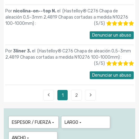
Por
nicolina-on--top N.
el (
Hastelloy® C276 Chapa de
aleación 0,5-3mm 2,4819 Chapas cortadas a medida N10276
100-1000mm
) :
(
5
/
5
)
Denunciar un abuso
Por
3liner 3.
el (
Hastelloy® C276 Chapa de aleación 0,5-3mm
2,4819 Chapas cortadas a medida N10276 100-1000mm
) :
(
5
/
5
)
Denunciar un abuso


1
2
ESPESOR / FUERZA
LARGO


ANCHO
