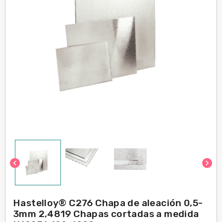
chevron_left
chevron_right
Hastelloy® C276 Chapa de aleación 0,5-
3mm 2,4819 Chapas cortadas a medida