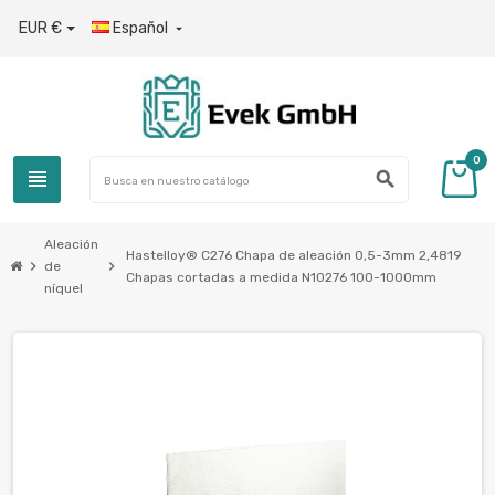
EUR €
Español

0
view_headline
search
Aleación
Hastelloy® C276 Chapa de aleación 0,5-3mm 2,4819
chevron_right
chevron_right
de
Chapas cortadas a medida N10276 100-1000mm
níquel