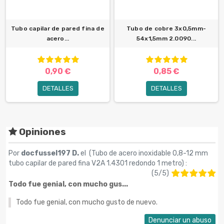
Tubo capilar de pared fina de
Tubo de cobre 3x0,5mm-
acero...
54x1,5mm 2.0090...
0,90 €
0,85 €
DETALLES
DETALLES
Opiniones
Por
docfussel197 D.
el (
Tubo de acero inoxidable 0,8-12 mm
tubo capilar de pared fina V2A 1.4301 redondo 1 metro
) :
(
5
/
5
)
Todo fue genial, con mucho gus...
Todo fue genial, con mucho gusto de nuevo.
Denunciar un abuso