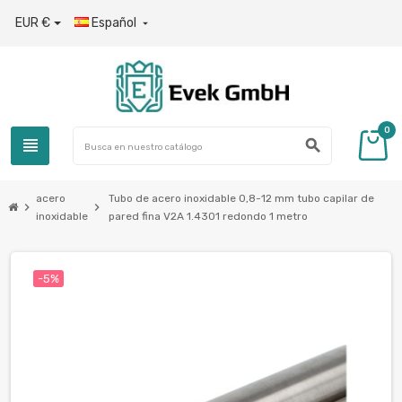
EUR €
Español

0
view_headline
search
acero
Tubo de acero inoxidable 0,8-12 mm tubo capilar de
chevron_right
chevron_right
inoxidable
pared fina V2A 1.4301 redondo 1 metro
-5%