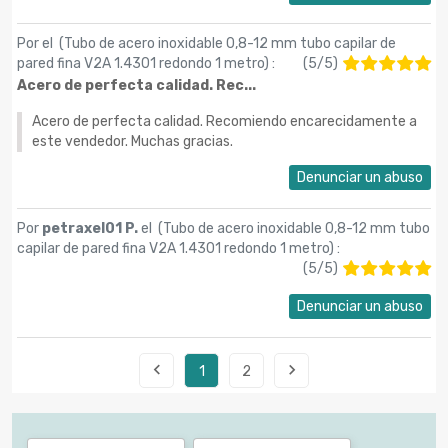
Por
el (
Tubo de acero inoxidable 0,8-12 mm tubo capilar de
pared fina V2A 1.4301 redondo 1 metro
) :
(
5
/
5
)
Acero de perfecta calidad. Rec...
Acero de perfecta calidad. Recomiendo encarecidamente a
este vendedor. Muchas gracias.
Denunciar un abuso
Por
petraxel01 P.
el (
Tubo de acero inoxidable 0,8-12 mm tubo
capilar de pared fina V2A 1.4301 redondo 1 metro
) :
(
5
/
5
)
Denunciar un abuso


1
2