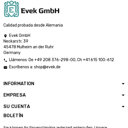

7,90 €
diámetro : 0.8 x
0.1mm
Salvar 5 %
Calidad probada desde Alemania
11,43 €
largo : 0.75 Meter

10,86 €
diámetro : 0.8 x
Evek GmbH

0.1mm
Neckarstr. 39
Salvar 5 %
45478 Mulheim an der Ruhr
Germany
13,85 €
Llámenos:
De
+49 208 376-298-00
, Ch
+41 615 100-612

largo : 1 Meter

Escríbenos a:
shop@evek.de
13,16 €
diámetro : 0.8 x

0.1mm
Salvar 5 %
INFORMATION
0,85 €
EMPRESA
largo : 0.02 Meter

0,80 €
diámetro : 1 x 0.1mm
SU CUENTA
Salvar 5 %
BOLETÍN
2,01 €
Sie können Ihr Einverständnis jederzeit widerrufen. Unsere