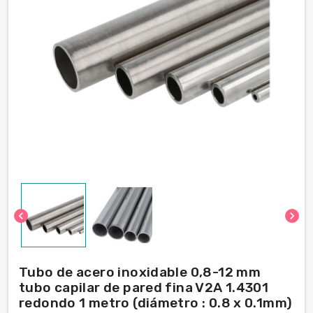
chevron_left
chevron_right
Tubo de acero inoxidable 0,8-12 mm
tubo capilar de pared fina V2A 1.4301
redondo 1 metro (diámetro : 0.8 x 0.1mm)