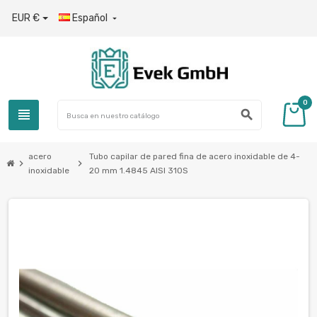
EUR €
Español

0
view_headline
search
acero
Tubo capilar de pared fina de acero inoxidable de 4-
chevron_right
chevron_right
inoxidable
20 mm 1.4845 AISI 310S