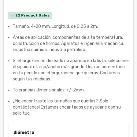
22 Product Sales
check
Tamaño: 4-20 mm; Longitud: de 0,25 a 2m.
Áreas de aplicación: componentes de alta temperatura;
construcción de hornos; Aparatos e ingeniería mecánica;
industria química; industria petrolera.
Si el largo/ancho deseado no aparece en la lista, seleccione
el siguiente largo/ancho más grande. Deja un comentario
en tu pedido con el largo/ancho que quieras. Cortamos
según tus medidas.
Tolerancias dimensionales: +/-2mm.
¿No encontraste los tamaños que querías? ¡Solo
contáctenos! Estamos encantados de ayudarle con su
solicitud.
diámetro