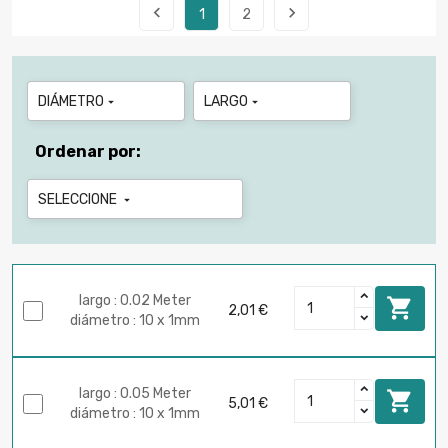


1
2
DIÁMETRO
LARGO


Ordenar por:
SELECCIONE

largo : 0.02 Meter

2,01 €
diámetro : 10 x 1mm
largo : 0.05 Meter

5,01 €
diámetro : 10 x 1mm