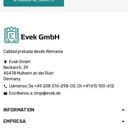
AÑADIR AL CARRITO

largo : 0.75 Meter

41,31 €
diámetro : 10 x 1mm
largo : 1 Meter

50,08 €
diámetro : 10 x 1mm
Calidad probada desde Alemania
Evek GmbH

Neckarstr. 39
largo : 0.02 Meter

2,70 €
45478 Mulheim an der Ruhr
diámetro : 10 x 2mm
Germany
Llámenos:
De
+49 208 376-298-00
, Ch
+41 615 100-612

Escríbenos a:
shop@evek.de

largo : 0.05 Meter

6,73 €
diámetro : 10 x 2mm
INFORMATION
EMPRESA
largo : 0.1 Meter

10,77 €
diámetro : 10 x 2mm