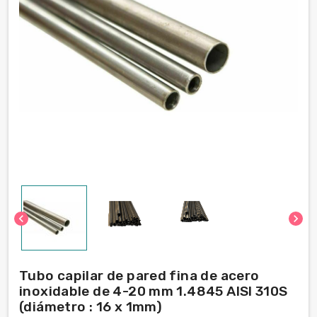
chevron_left
chevron_right
Tubo capilar de pared fina de acero
inoxidable de 4-20 mm 1.4845 AISI 310S
(diámetro : 16 x 1mm)