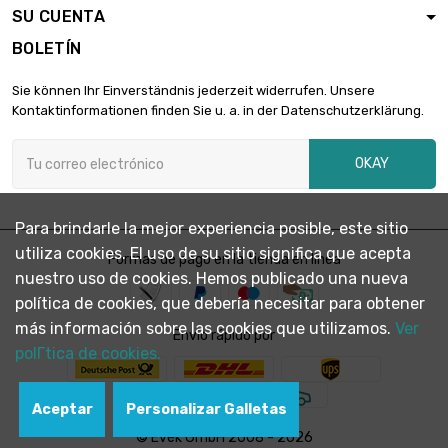
SU CUENTA
BOLETÍN
largo : 0.2 Meter

20,18 €
Sie können Ihr Einverständnis jederzeit widerrufen. Unsere
diámetro : 10 x 2mm
Kontaktinformationen finden Sie u. a. in der Datenschutzerklärung.
OKAY
largo : 0.3 Meter

26,23 €
diámetro : 10 x 2mm
Para brindarle la mejor experiencia posible, este sitio
utiliza cookies. El uso de su sitio significa que acepta
largo : 0.4 Meter
Formas de pago en la tienda en línea

33,64 €
nuestro uso de cookies. Hemos publicado una nueva
diámetro : 10 x 2mm
política de cookies, que debería necesitar para obtener
más información sobre las cookies que utilizamos.
Ver
Envío rápido por
largo : 0.5 Meter
polГ­tica de cookies.

40,35 €
diámetro : 10 x 2mm
Aceptar
Personalizar Galletas
© Evek GmbH 2008 - 2026
largo : 0.75 Meter