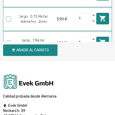
largo : 0.75 Meter

3,90 €
diámetro : 2mm
largo : 1 Meter

4,94 €
diámetro : 2mm
AÑADIR AL CARRITO

largo : 0.1 Meter

1,25 €
diámetro : 3mm
largo : 0.2 Meter

2,26 €
diámetro : 3mm
Calidad probada desde Alemania
Evek GmbH

Neckarstr. 39
largo : 0.3 Meter

3,01 €