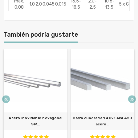
máx.
16.5-
2.0-
10.5-
1.0
2.0
0.045
0.015
5 x C
0.08
18.5
2.5
13.5
También podría gustarte
Acero inoxidable hexagonal
Barra cuadrada 1.4021 Aisi 420
SW...
acero...