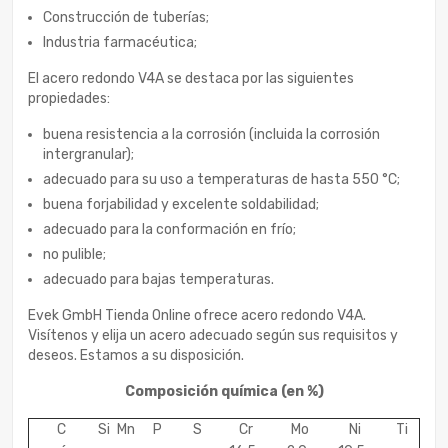
Construcción de tuberías;
Industria farmacéutica;
El acero redondo V4A se destaca por las siguientes
propiedades:
buena resistencia a la corrosión (incluida la corrosión
intergranular);
adecuado para su uso a temperaturas de hasta 550 °C;
buena forjabilidad y excelente soldabilidad;
adecuado para la conformación en frío;
no pulible;
adecuado para bajas temperaturas.
Evek GmbH Tienda Online ofrece acero redondo V4A.
Visítenos y elija un acero adecuado según sus requisitos y
deseos. Estamos a su disposición.
Composición química
(en %)
C
Si
Mn
P
S
Cr
Mo
Ni
Ti