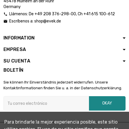
45478 Mulheim an der Ruhr
diámetro : 3mm
Germany
Llámenos:
De
+49 208 376-298-00
, Ch
+41 615 100-612

Escríbenos a:
shop@evek.de

largo : 0.4 Meter

3,85 €
diámetro : 3mm
INFORMATION
EMPRESA
largo : 0.5 Meter

4,59 €
diámetro : 3mm
SU CUENTA
BOLETÍN
largo : 0.75 Meter

6,57 €
Sie können Ihr Einverständnis jederzeit widerrufen. Unsere
diámetro : 3mm
Kontaktinformationen finden Sie u. a. in der Datenschutzerklärung.
OKAY
largo : 1 Meter

8,35 €
diámetro : 3mm
Para brindarle la mejor experiencia posible, este sitio