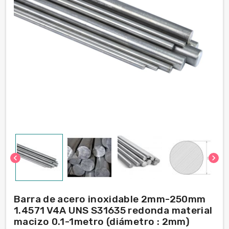
chevron_left
chevron_right
Barra de acero inoxidable 2mm-250mm
1.4571 V4A UNS S31635 redonda material
macizo 0.1-1metro (diámetro : 2mm)