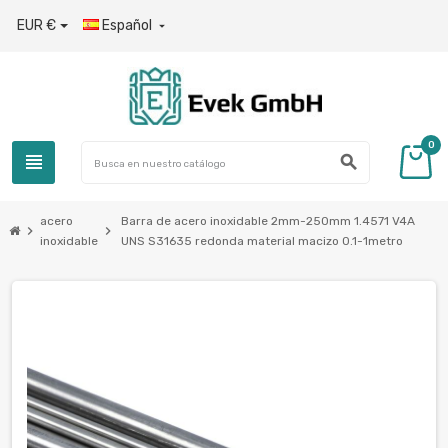
EUR €
Español

0
view_headline
search
acero
Barra de acero inoxidable 2mm-250mm 1.4571 V4A
chevron_right
chevron_right
inoxidable
UNS S31635 redonda material macizo 0.1-1metro