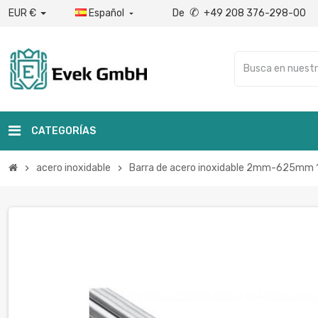
✆
EUR €
Español
De
+49 208 376-298-00

CATEGORÍAS
acero inoxidable
Barra de acero inoxidable 2mm-625mm 1.
chevron_right
chevron_right