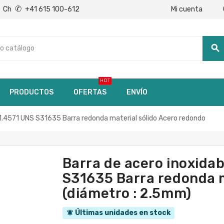
✆
Mi cuenta
Ch
+41 615 100-612
search
HOT
PRODUCTOS
OFERTAS
ENVÍO
4571 UNS S31635 Barra redonda material sólido Acero redondo
Barra de acero inoxid
S31635 Barra redonda m
(diámetro : 2.5mm)
Últimas unidades en stock
notifications_active