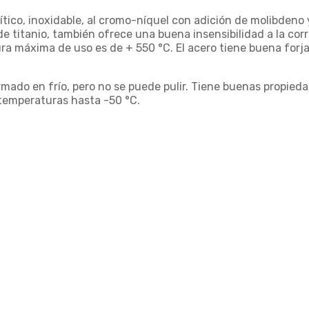
tico, inoxidable, al cromo-níquel con adición de molibdeno y
 de titanio, también ofrece una buena insensibilidad a la co
 máxima de uso es de + 550 °C. El acero tiene buena forjab
ado en frío, pero no se puede pulir. Tiene buenas propied
s temperaturas hasta -50 °C.