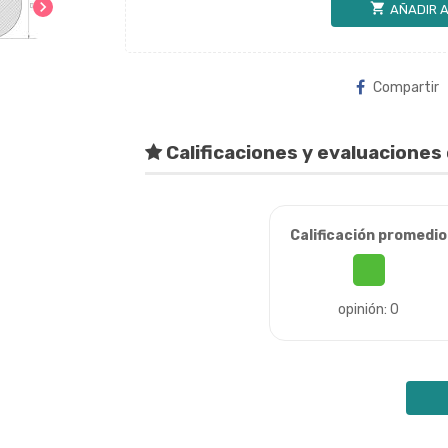
chevron_right
shopping_cart
AÑADIR A
Compartir
Calificaciones y evaluaciones 
Calificación promedio
opinión: 0