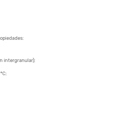
ropiedades:
n intergranular);
°C;