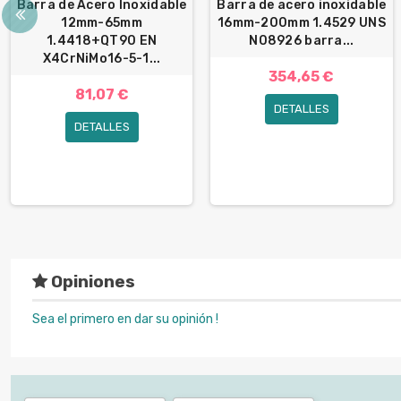
Barra de Acero Inoxidable
Barra de acero inoxidable
12mm-65mm
16mm-200mm 1.4529 UNS
1.4418+QT90 EN
N08926 barra...
X4CrNiMo16-5-1...
354,65 €
81,07 €
DETALLES
DETALLES
Opiniones
Sea el primero en dar su opinión !