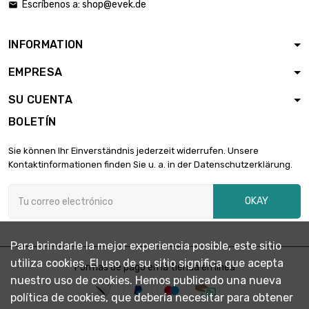
Escríbenos a:
shop@evek.de

largo : 1 Meter

219,01 €
diámetro : 24mm
INFORMATION
EMPRESA
largo : 1 Meter

237,52 €
diámetro : 25mm
SU CUENTA
BOLETÍN
largo : 1 Meter

257,00 €
Sie können Ihr Einverständnis jederzeit widerrufen. Unsere
diámetro : 26mm
Kontaktinformationen finden Sie u. a. in der Datenschutzerklärung.
OKAY
largo : 1 Meter

298,02 €
diámetro : 28mm
Para brindarle la mejor experiencia posible, este sitio
utiliza cookies. El uso de su sitio significa que acepta
largo : 1 Meter
Formas de pago en la tienda en línea

342,07 €
nuestro uso de cookies. Hemos publicado una nueva
diámetro : 30mm
política de cookies, que debería necesitar para obtener