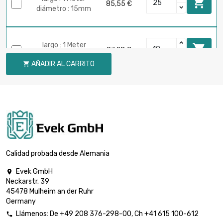

85,55 €
diámetro : 15mm
largo : 1 Meter

97,28 €
diámetro : 16mm
AÑADIR AL CARRITO

largo : 1 Meter

123,18 €
diámetro : 18mm
largo : 1 Meter

152,10 €
diámetro : 20mm
Calidad probada desde Alemania
Evek GmbH

Neckarstr. 39
largo : 1 Meter

184,04 €
45478 Mulheim an der Ruhr
diámetro : 22mm
Germany
Llámenos:
De
+49 208 376-298-00
, Ch
+41 615 100-612
