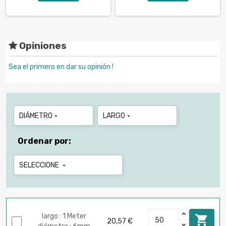
Opiniones
Sea el primero en dar su opinión !
DIÁMETRO
LARGO


Ordenar por:
SELECCIONE

largo : 1 Meter

20,57 €