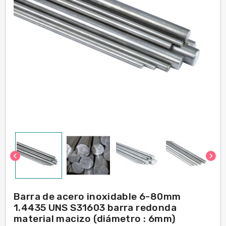
chevron_left
chevron_right
Barra de acero inoxidable 6-80mm
1.4435 UNS S31603 barra redonda
material macizo (diámetro : 6mm)