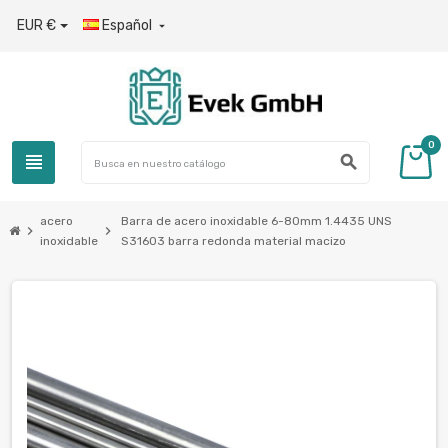
EUR €
Español

0
view_headline
search
acero
Barra de acero inoxidable 6-80mm 1.4435 UNS
chevron_right
chevron_right
inoxidable
S31603 barra redonda material macizo