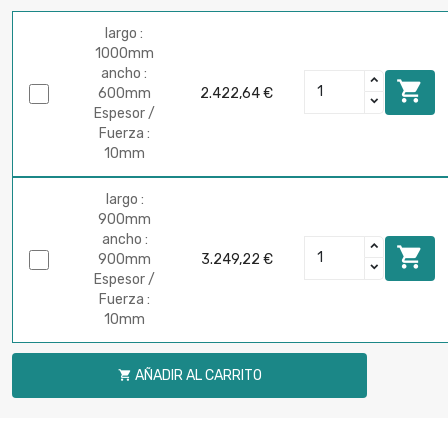
largo :
1000mm
ancho :

600mm
2.422,64 €
Espesor /
Fuerza :
10mm
largo :
900mm
ancho :

900mm
3.249,22 €
Espesor /
Fuerza :
10mm
AÑADIR AL CARRITO
