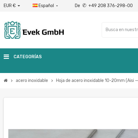
✆
EUR €
Español
De
+49 208 376-298-00

CATEGORÍAS
acero inoxidable
Hoja de acero inoxidable 10-20mm (Aisi 
chevron_right
chevron_right