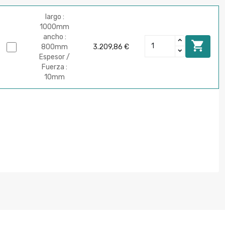
largo :
1000mm
ancho :

800mm
3.209,86 €
Espesor /
Fuerza :
10mm