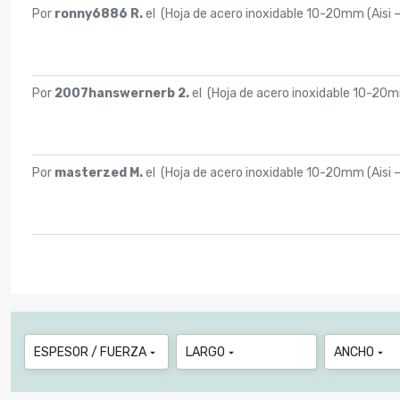
Por
ronny6886 R.
el (
Hoja de acero inoxidable 10-20mm (Aisi 
Por
2007hanswernerb 2.
el (
Hoja de acero inoxidable 10-20m
Por
masterzed M.
el (
Hoja de acero inoxidable 10-20mm (Aisi 
ESPESOR / FUERZA
LARGO
ANCHO


