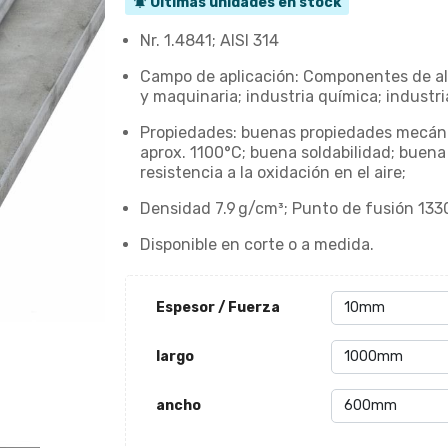
Últimas unidades en stock
notifications_active
Nr. 1.4841; AISI 314
Campo de aplicación: Componentes de al
y maquinaria; industria química; industri
Propiedades: buenas propiedades mecáni
aprox. 1100°C; buena soldabilidad; buen
resistencia a la oxidación en el aire;
Densidad 7.9 g/cm³; Punto de fusión 1330
Disponible en corte o a medida.
Espesor / Fuerza
largo
ancho