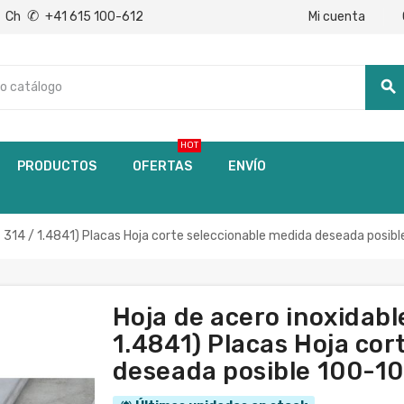
✆
Mi cuenta
Ch
+41 615 100-612
search
HOT
PRODUCTOS
OFERTAS
ENVÍO
— 314 / 1.4841) Placas Hoja corte seleccionable medida deseada pos
Hoja de acero inoxidabl
1.4841) Placas Hoja cor
deseada posible 100-