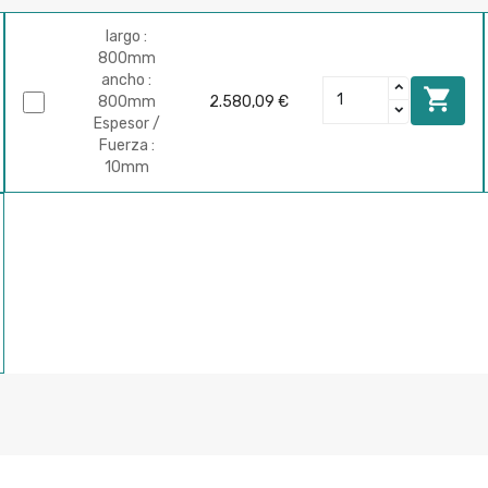
largo :
800mm
ancho :

800mm
2.580,09 €
Espesor /
Fuerza :
10mm