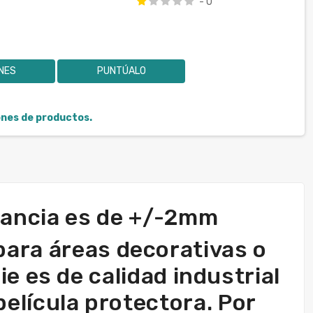
- 0
ONES
PUNTÚALO
iones de productos.
erancia es de +/-2mm
para áreas decorativas o
e es de calidad industrial
película protectora. Por