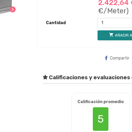
2.422,64
chevron_right
€/Meter)
Cantidad
shopping_cart
AÑADIR A
Compartir
Calificaciones y evaluaciones 
Calificación promedio
5