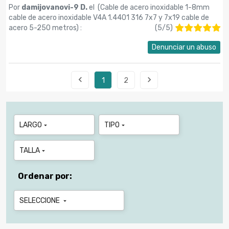
Por
damijovanovi-9 D.
el (
Cable de acero inoxidable 1-8mm
cable de acero inoxidable V4A 1.4401 316 7x7 y 7x19 cable de
acero 5-250 metros
) :
(
5
/
5
)
Denunciar un abuso


1
2
LARGO
TIPO


TALLA

Ordenar por:
SELECCIONE
