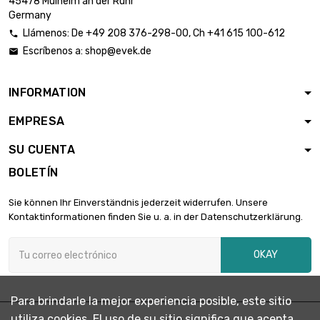
45478 Mulheim an der Ruhr
Germany
6,00 €
Llámenos:
De
+49 208 376-298-00
, Ch
+41 615 100-612

largo : 5 Meter

Escríbenos a:
shop@evek.de
5,70 €
Talla : 1.5mm

Tipo : 7x7
Salvar 5 %
INFORMATION
6,00 €
largo : 10 Meter
EMPRESA

5,70 €
Talla : 1.5mm
Tipo : 7x7
SU CUENTA
Salvar 5 %
BOLETÍN
6,49 €
Talla : 1.5mm
Sie können Ihr Einverständnis jederzeit widerrufen. Unsere

6,16 €
Tipo : 7x7
Kontaktinformationen finden Sie u. a. in der Datenschutzerklärung.
largo : 20 Meter
Salvar 5 %
OKAY
8,11 €
largo : 25 Meter

7,70 €
Talla : 1.5mm
Para brindarle la mejor experiencia posible, este sitio
Tipo : 7x7
utiliza cookies. El uso de su sitio significa que acepta
Salvar 5 %