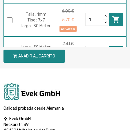
6,00 €
Talla : 1mm

5,70 €
Tipo : 7x7
largo : 30 Meter
Salvar 5 %
7,41 €
largo : 50 Meter

7,03 €
Talla : 1mm
AÑADIR AL CARRITO

Tipo : 7x7
Salvar 5 %
14,81 €
largo : 100 Meter

14,07 €
Talla : 1mm
Tipo : 7x7
Salvar 5 %
Calidad probada desde Alemania
37,00 €
Talla : 1mm

35,15 €
largo : 250 Meter
Evek GmbH

Tipo : 7x7
Neckarstr. 39
Salvar 5 %