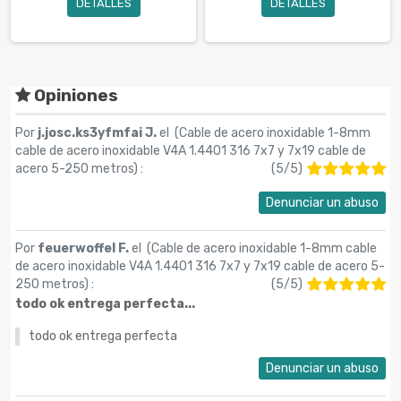
DETALLES
DETALLES
Opiniones
Por
j.josc.ks3yfmfai J.
el (
Cable de acero inoxidable 1-8mm
cable de acero inoxidable V4A 1.4401 316 7x7 y 7x19 cable de
acero 5-250 metros
) :
(
5
/
5
)
Denunciar un abuso
Por
feuerwoffel F.
el (
Cable de acero inoxidable 1-8mm cable
de acero inoxidable V4A 1.4401 316 7x7 y 7x19 cable de acero 5-
250 metros
) :
(
5
/
5
)
todo ok entrega perfecta...
todo ok entrega perfecta
Denunciar un abuso