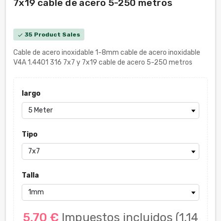
7x19 cable de acero 5-250 metros
35 Product Sales
check
Cable de acero inoxidable 1-8mm cable de acero inoxidable
V4A 1.4401 316 7x7 y 7x19 cable de acero 5-250 metros
largo
Tipo
Talla
5,70 €
Impuestos incluidos
(1,14