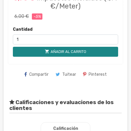
€/Meter)
6,00 €
-5%
Cantidad
shopping_cart
AÑADIR AL CARRITO
Compartir
Tuitear
Pinterest
Calificaciones y evaluaciones de los
clientes
Calificación