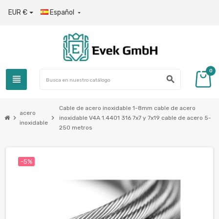
EUR €
Español

0
view_headline
search
Cable de acero inoxidable 1-8mm cable de acero
acero
chevron_right
chevron_right
inoxidable V4A 1.4401 316 7x7 y 7x19 cable de acero 5-
inoxidable
250 metros
-5%