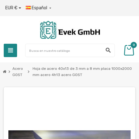
EUR €
Español

0
view_headline
search
Acero
Hoja de acero 40x13 de 3 mm a 8 mm placa 1000x2000
chevron_right
chevron_right
GOST
mm acero 4h13 acero GOST