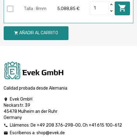

Talla : 8mm
5.088,85 €
AÑADIR AL CARRITO

Calidad probada desde Alemania
Evek GmbH

Neckarstr. 39
45478 Mulheim an der Ruhr
Germany
Llámenos:
De
+49 208 376-298-00
, Ch
+41 615 100-612

Escríbenos a:
shop@evek.de
