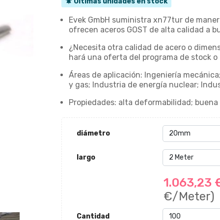
Últimas unidades en stock
notifications_active
Evek GmbH suministra xn77tur de manera r
ofrecen aceros GOST de alta calidad a bu
¿Necesita otra calidad de acero o dimens
hará una oferta del programa de stock o 
Áreas de aplicación: Ingeniería mecánica;
y gas; Industria de energía nuclear; Indu
Propiedades: alta deformabilidad; buena re
diámetro
largo
1.063,23
€/Meter)
Cantidad