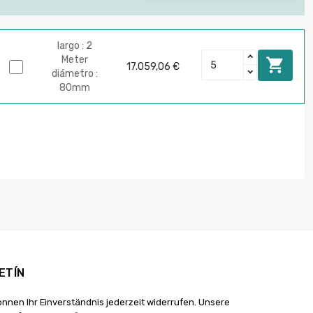
largo : 2
Meter

17.059,06 €
diámetro :
80mm
ETÍN
önnen Ihr Einverständnis jederzeit widerrufen. Unsere