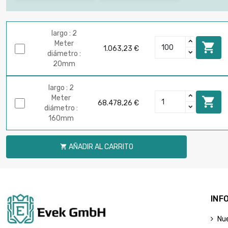
largo : 2
Meter

1.063,23 €
diámetro :
20mm
largo : 2
Meter

68.478,26 €
diámetro :
160mm
AÑADIR AL CARRITO

INF
Nu