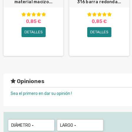
material macizo...
316 barra redonda...
0,85 €
0,85 €
DETALLES
DETALLES
Opiniones
Sea el primero en dar su opinión !
DIÁMETRO
LARGO

