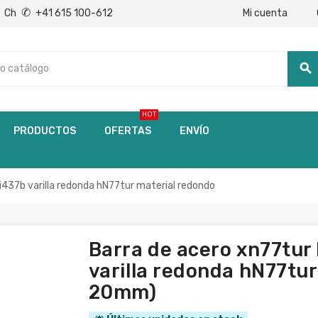
✆
Mi cuenta
Ch
+41 615 100-612
search
HOT
PRODUCTOS
OFERTAS
ENVÍO
437b varilla redonda hN77tur material redondo
Barra de acero xn77tu
varilla redonda hN77tur
20mm)