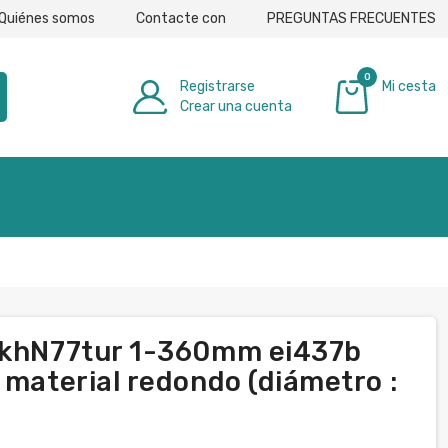
Quiénes somos
Contacte con
PREGUNTAS FRECUENTES
0
Registrarse
Mi cesta
Crear una cuenta
0,00 €
r khN77tur 1-360mm ei437b
 material redondo (diámetro :