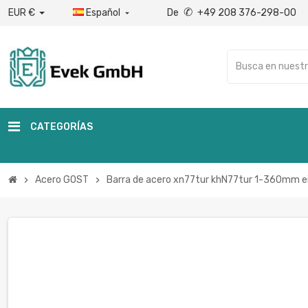
✆
EUR €
Español
De
+49 208 376-298-00

CATEGORÍAS
Acero GOST
Barra de acero xn77tur khN77tur 1-360mm ei
chevron_right
chevron_right