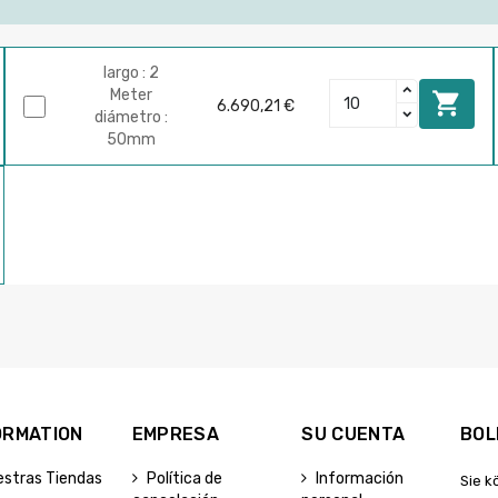
largo : 2
Meter

6.690,21 €
diámetro :
50mm
ORMATION
EMPRESA
SU CUENTA
BOL
estras Tiendas
Política de
Información
Sie k