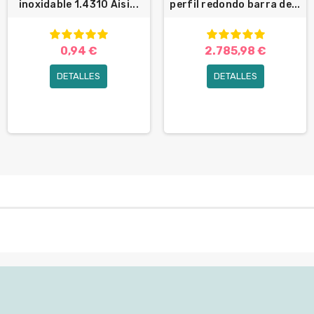
inoxidable 1.4310 Aisi...
perfil redondo barra de...
0,94 €
2.785,98 €
DETALLES
DETALLES