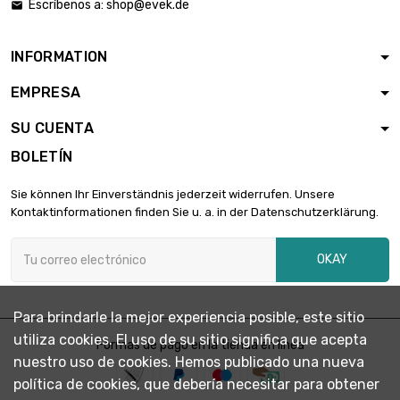
Escríbenos a:
shop@evek.de

INFORMATION
EMPRESA
SU CUENTA
BOLETÍN
Sie können Ihr Einverständnis jederzeit widerrufen. Unsere
Kontaktinformationen finden Sie u. a. in der Datenschutzerklärung.
OKAY
Para brindarle la mejor experiencia posible, este sitio
utiliza cookies. El uso de su sitio significa que acepta
Formas de pago en la tienda en línea
nuestro uso de cookies. Hemos publicado una nueva
política de cookies, que debería necesitar para obtener