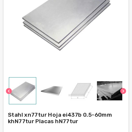
chevron_left
chevron_right
Stahl xn77tur Hoja ei437b 0.5-60mm
khN77tur Placas hN77tur