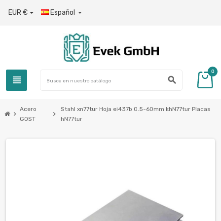
EUR €
Español

0
view_headline
search
Acero
Stahl xn77tur Hoja ei437b 0.5-60mm khN77tur Placas
chevron_right
chevron_right
GOST
hN77tur