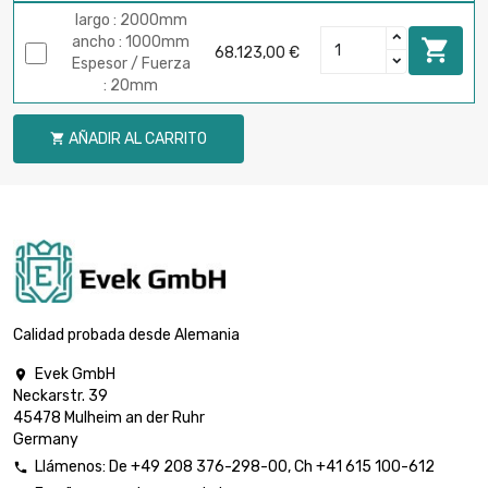
largo : 2000mm
ancho : 1000mm

68.123,00 €
Espesor / Fuerza
: 20mm
AÑADIR AL CARRITO

Calidad probada desde Alemania
Evek GmbH

Neckarstr. 39
45478 Mulheim an der Ruhr
Germany
Llámenos:
De
+49 208 376-298-00
, Ch
+41 615 100-612
