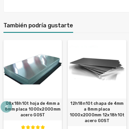
También podría gustarte
08x18h10t hoja de 4mm a
12h18n10t chapa de 4mm
8mm placa 1000x2000mm
a 8mm placa
acero GOST
1000x2000mm 12x18h10t
acero GOST