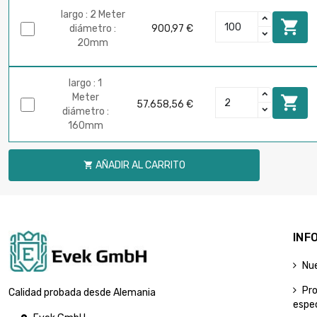
largo : 2 Meter

diámetro :
900,97 €
20mm
largo : 1
Meter

57.658,56 €
diámetro :
160mm
AÑADIR AL CARRITO

INF
Nu
Pr
Calidad probada desde Alemania
espec