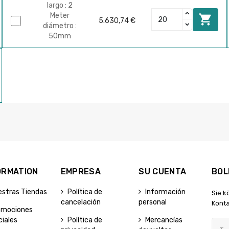
largo : 2
Meter

5.630,74 €
diámetro :
50mm
ORMATION
EMPRESA
SU CUENTA
BOL
estras Tiendas
Política de
Información
Sie k
cancelación
personal
Konta
omociones
iales
Política de
Mercancías