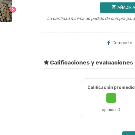
shopping_cart
AÑADIR A
chevron_right
La cantidad mínima de pedido de compra para 
Compartir
Calificaciones y evaluaciones 
Calificación promedio
opinión: 0