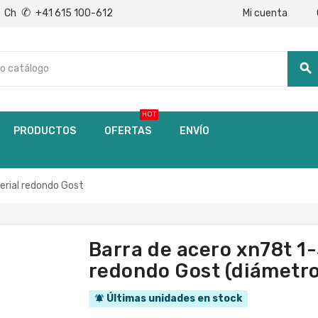
✆
Mi cuenta
Ch
+41 615 100-612
search
HOT
PRODUCTOS
OFERTAS
ENVÍO
rial redondo Gost
Barra de acero xn78t 
redondo Gost (diámetr
Últimas unidades en stock
notifications_active