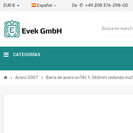
✆
EUR €
Español
De
+49 208 376-298-00

CATEGORÍAS
Acero GOST
Barra de acero xn78t 1-360mm redonda mate
chevron_right
chevron_right