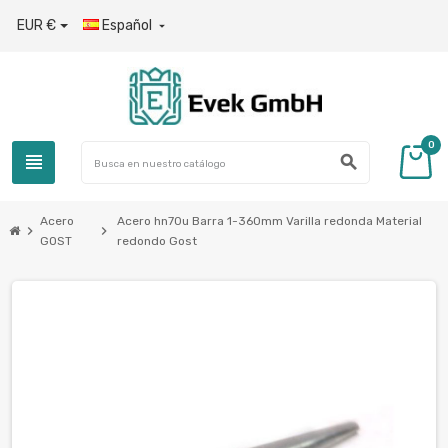
EUR €
Español

0
view_headline
search
Acero
Acero hn70u Barra 1-360mm Varilla redonda Material
chevron_right
chevron_right
GOST
redondo Gost