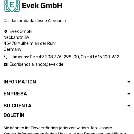
Calidad probada desde Alemania
Evek GmbH

Neckarstr. 39
45478 Mulheim an der Ruhr
Germany
Llámenos:
De
+49 208 376-298-00
, Ch
+41 615 100-612

Escríbenos a:
shop@evek.de

INFORMATION
EMPRESA
SU CUENTA
BOLETÍN
Sie können Ihr Einverständnis jederzeit widerrufen. Unsere
Kontaktinformationen finden Sie u. a. in der Datenschutzerklärung.