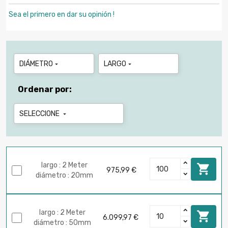
Sea el primero en dar su opinión !
DIÁMETRO
LARGO


Ordenar por:
SELECCIONE

largo : 2 Meter

975,99 €
diámetro : 20mm
largo : 2 Meter

6.099,97 €
diámetro : 50mm