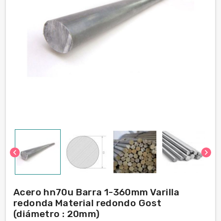
chevron_left
chevron_right
Acero hn70u Barra 1-360mm Varilla
redonda Material redondo Gost
(diámetro : 20mm)