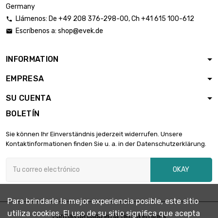
Germany
Llámenos:
De
+49 208 376-298-00
, Ch
+41 615 100-612

Escríbenos a:
shop@evek.de

INFORMATION
EMPRESA
SU CUENTA
BOLETÍN
Sie können Ihr Einverständnis jederzeit widerrufen. Unsere
Kontaktinformationen finden Sie u. a. in der Datenschutzerklärung.
OKAY
Para brindarle la mejor experiencia posible, este sitio
utiliza cookies. El uso de su sitio significa que acepta
Formas de pago en la tienda en línea