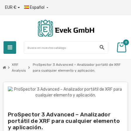
EUR €
Español

0
view_headline
search
XRF
ProSpector 3 Advanced – Analizador portátil de XRF
chevron_right
chevron_right
Analysis
para cualquier elemento y aplicación.
ProSpector 3 Advanced – Analizador
portátil de XRF para cualquier elemento
y aplicación.