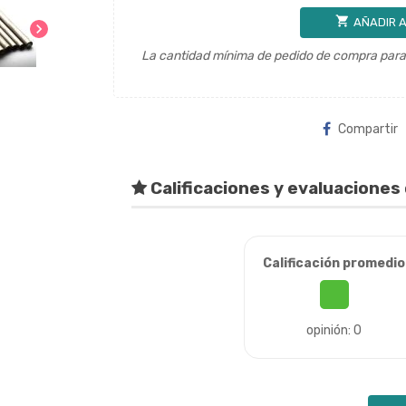
shopping_cart
AÑADIR A
chevron_right
La cantidad mínima de pedido de compra para 
Compartir
Calificaciones y evaluaciones 
Calificación promedio
opinión: 0