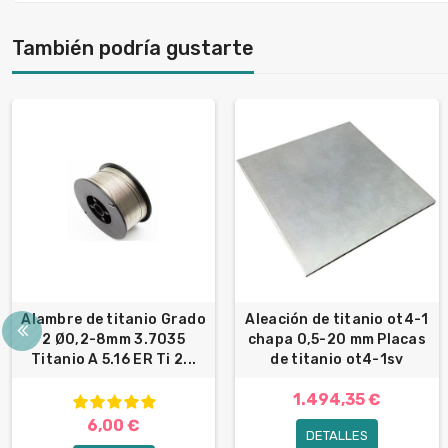
También podría gustarte
Alambre de titanio Grado
Aleación de titanio ot4-1
2 Ø0,2-8mm 3.7035
chapa 0,5-20 mm Placas
Titanio A 5.16 ER Ti 2...
de titanio ot4-1sv
1.494,35 €
6,00 €
DETALLES