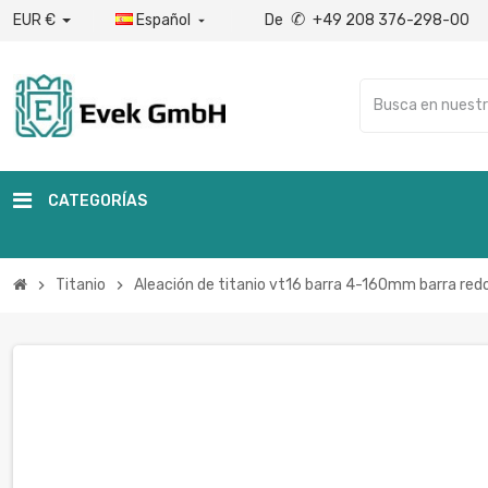
✆
EUR €
Español
De
+49 208 376-298-00

CATEGORÍAS
Titanio
Aleación de titanio vt16 barra 4-160mm barra red
chevron_right
chevron_right