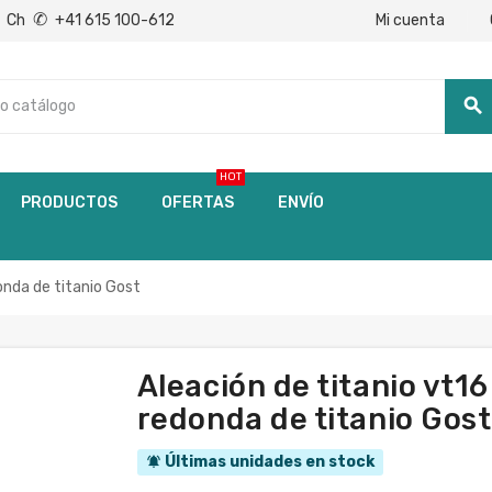
✆
Mi cuenta
Ch
+41 615 100-612
search
HOT
PRODUCTOS
OFERTAS
ENVÍO
onda de titanio Gost
Aleación de titanio vt
redonda de titanio Gos
Últimas unidades en stock
notifications_active