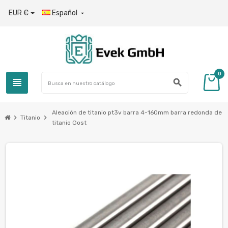
EUR €
Español

0
view_headline
search
Aleación de titanio pt3v barra 4-160mm barra redonda de
chevron_right
chevron_right
Titanio
titanio Gost