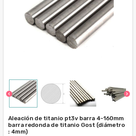
chevron_left
chevron_right
Aleación de titanio pt3v barra 4-160mm
barra redonda de titanio Gost (diámetro
: 4mm)