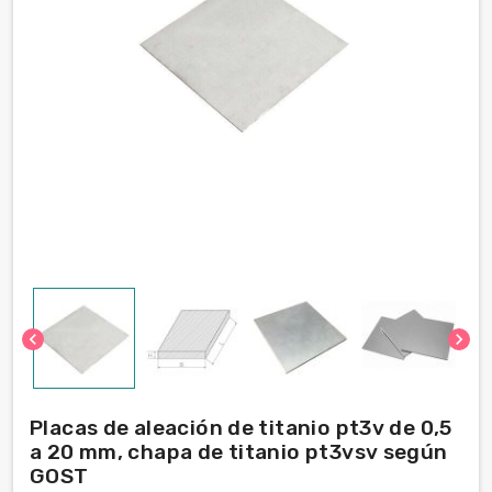
chevron_left
chevron_right
Placas de aleación de titanio pt3v de 0,5
a 20 mm, chapa de titanio pt3vsv según
GOST