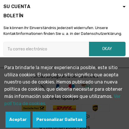
SU CUENTA
BOLETÍN
Sie können Ihr Einverständnis jederzeit widerrufen. Unsere
Kontaktinformationen finden Sie u. a. in der Datenschutzerklärung.
OKAY
Para brindarle la mejor experiencia posible, este sitio
utiliza cookies. El uso de su sitio significa que acepta
Formas de pago en la tienda en línea
nuestro uso de cookies. Hemos publicado una nueva
política de cookies, que debería necesitar para obtener
más información sobre las cookies que utilizamos.
Ver
Envío rápido por
polГ­tica de cookies.
Aceptar
Personalizar Galletas
© Evek GmbH 2008 - 2026