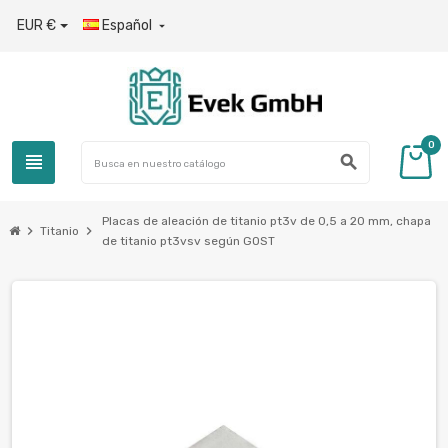
EUR €
Español

0
view_headline
search
Placas de aleación de titanio pt3v de 0,5 a 20 mm, chapa
chevron_right
chevron_right
Titanio
de titanio pt3vsv según GOST