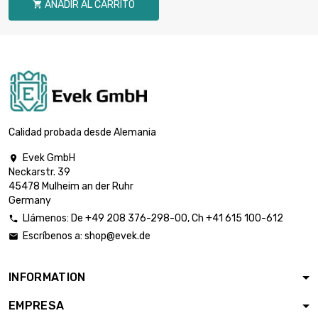
AÑADIR AL CARRITO

Calidad probada desde Alemania
Evek GmbH

Neckarstr. 39
45478 Mulheim an der Ruhr
Germany
Llámenos:
De
+49 208 376-298-00
, Ch
+41 615 100-612

Escríbenos a:
shop@evek.de

INFORMATION
EMPRESA