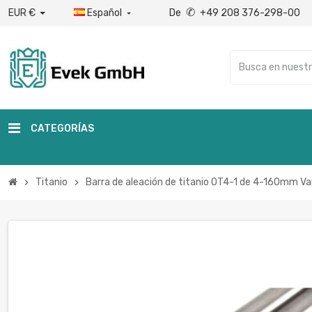
✆
EUR €
Español
De
+49 208 376-298-00

CATEGORÍAS
Titanio
Barra de aleación de titanio OT4-1 de 4-160mm Va
chevron_right
chevron_right