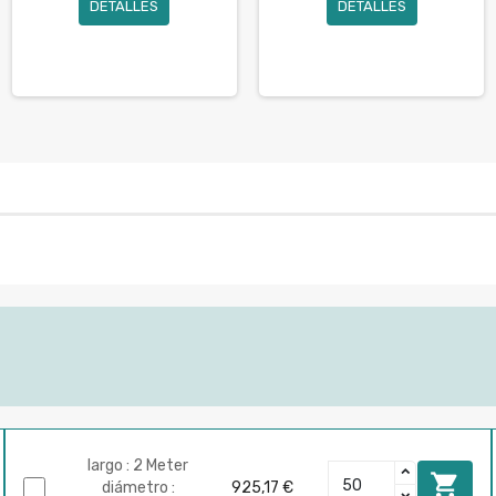
DETALLES
DETALLES
largo : 2 Meter

diámetro :
925,17 €