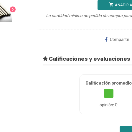
shopping_cart
AÑADIR A
chevron_right
La cantidad mínima de pedido de compra para 
Compartir
Calificaciones y evaluaciones 
Calificación promedio
opinión: 0