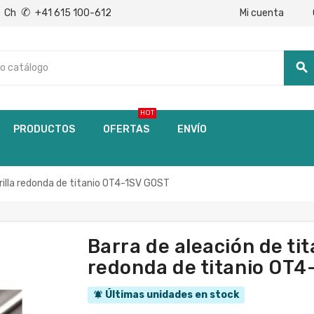
✆
Mi cuenta
Ch
+41 615 100-612
search
HOT
PRODUCTOS
OFERTAS
ENVÍO
rilla redonda de titanio OT4-1SV GOST
Barra de aleación de ti
redonda de titanio OT4
Últimas unidades en stock
notifications_active