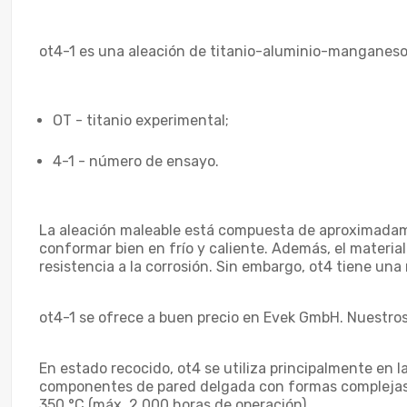
ot4-1 es una aleación de titanio-aluminio-manganeso 
OT - titanio experimental;
4-1 - número de ensayo.
La aleación maleable está compuesta de aproximada
conformar bien en frío y caliente. Además, el materi
resistencia a la corrosión. Sin embargo, ot4 tiene una 
ot4-1 se ofrece a buen precio en Evek GmbH. Nuestros
En estado recocido, ot4 se utiliza principalmente en l
componentes de pared delgada con formas complejas,
350 °C (máx. 2,000 horas de operación).