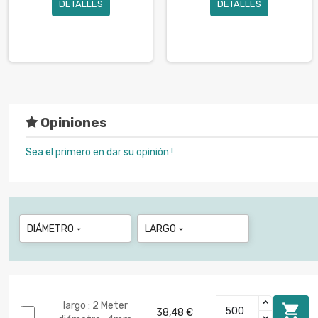
DETALLES
DETALLES
Opiniones
Sea el primero en dar su opinión !
DIÁMETRO
LARGO


largo : 2 Meter

38,48 €