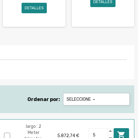
DETALLES
DETALLES
Ordenar por:
SELECCIONE

largo : 2
Meter

5.872,74 €